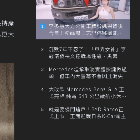
保持產
李多慧大方公開車牌號碼揭背後
含意！粉絲讚：忘記停哪還能幫
與更大
忙找車
沉默7年不忍了！「車界女神」李
冠儀發長文控職場性騷、黑幕
Mercedes坦承取消實體按鍵做過
頭 但車內大螢幕不會因此消失
大改款 Mercedes-Benz GLA 正
式亮相 純電 643 公里續航小休
旅！
就是要侵門踏戶！BYD Racco正
式上市 正面迎戰日系K-Car霸主