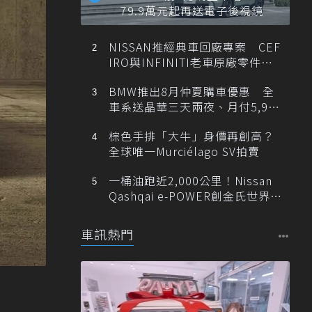
79.9萬元起再送電子後視鏡
NISSAN推經典車回廠專案 CEF
IRO與INFINITI老車原廠零件最
低1折
BMW推出8月仲夏購車優惠 全
車系送晶華三天兩夜、月付5,900
元起
棕色手排「大牛」身價再創高？
全球唯一Murciélago SV拍賣
一桶油跑近2,000公里！Nissan
Qashqai e-POWER創金氏世界紀
錄
車訊熱門