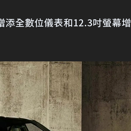
款 增添全數位儀表和12.3吋螢幕