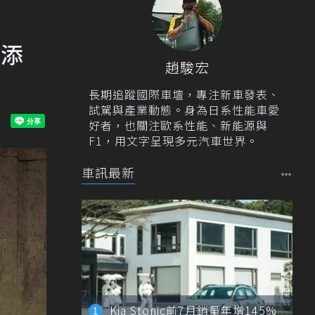
增添
趙駿宏
長期追蹤國際車壇，專注新車發表、
試駕與產業動態。身為日系性能車愛
好者，也關注歐系性能、新能源與
F1，用文字呈現多元汽車世界。
車訊最新
Kia Stonic前7月銷量年增145%