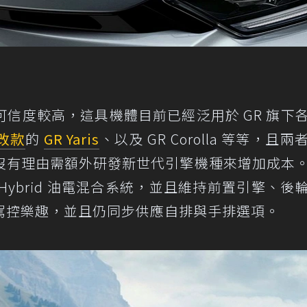
信度較高，這具機體目前已經泛用於 GR 旗下
改款
的
GR Yaris
、以及 GR Corolla 等等，且
沒有理由需額外研發新世代引擎機種來增加成本
ybrid 油電混合系統，並且維持前置引擎、後
駕控樂趣，並且仍同步供應自排與手排選項。