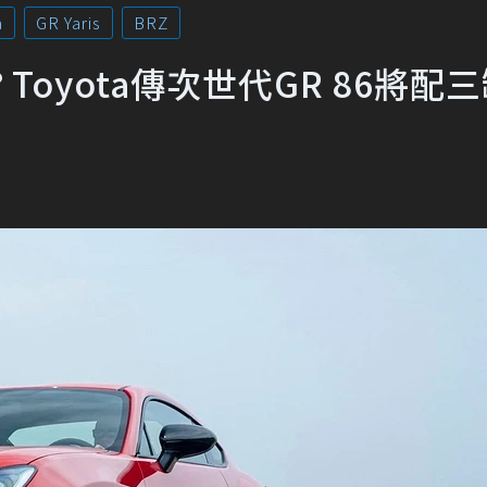
a
GR Yaris
BRZ
oyota傳次世代GR 86將配