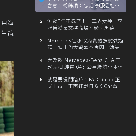
含意！粉絲讚：忘記停哪還能幫
忙找車
沉默7年不忍了！「車界女神」李
來自海
冠儀發長文控職場性騷、黑幕
生策
Mercedes坦承取消實體按鍵做過
頭 但車內大螢幕不會因此消失
大改款 Mercedes-Benz GLA 正
式亮相 純電 643 公里續航小休
旅！
就是要侵門踏戶！BYD Racco正
式上市 正面迎戰日系K-Car霸主