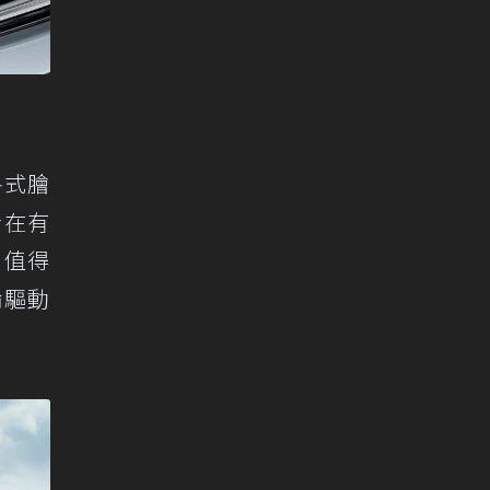
各式膾
兩者在有
。值得
輪驅動