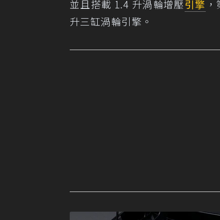
並且搭載 1.4 升渦輪增壓
引擎
，
升三缸渦輪引擎。