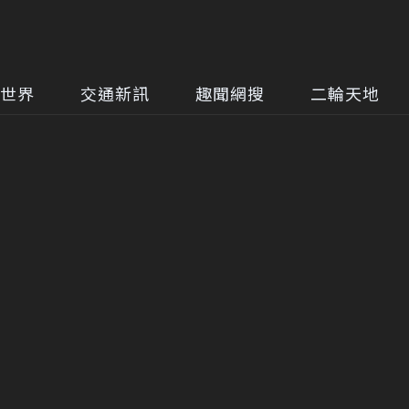
世界
交通新訊
趣聞網搜
二輪天地