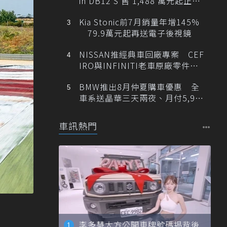
in DB12 S 售 1,488 萬元起正式
登台
Kia Stonic前7月銷量年增145%
79.9萬元起再送電子後視鏡
NISSAN推經典車回廠專案 CEF
IRO與INFINITI老車原廠零件最
低1折
BMW推出8月仲夏購車優惠 全
車系送晶華三天兩夜、月付5,900
元起
車訊熱門
李多慧大方公開車牌號碼揭背後