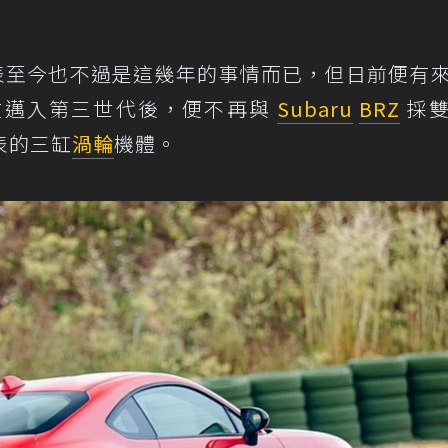
 發表至今也不過是這幾年的事情而已，但日前便有
在邁入第三世代後，便不再與
Subaru
BRZ
採雙
表的三缸
渦輪
機體。