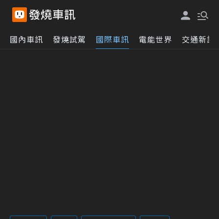
國內車訊
發燒試駕
國際車訊
電能世界
交通新訊