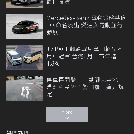
最佳投資
Mercedes-Benz 電動策略轉向
EQ 命名淡出 燃油與電動並行
發展
J SPACE翻轉戰局奪回輕型商
用車冠軍 台灣2月車市年增
4.8%
停車再開騎士「雙腳未著地」
遭罰引民怨！警回覆：這是規
定
More
熱門新聞