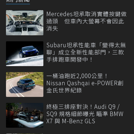
Mercedes坦承取消實體按鍵做
過頭 但車內大螢幕不會因此
消失
Subaru坦承性能車「變得太無
聊」成立全新性能部門，三款
手排跑車開發中！
一桶油跑近2,000公里！
Nissan Qashqai e-POWER創
金氏世界紀錄
終極三排座對決！Audi Q9 /
SQ9 規格細節曝光 瞄準 BMW
X7 與 M-Benz GLS