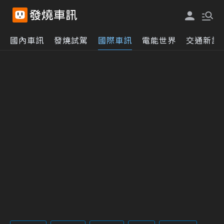
國內車訊
發燒試駕
國際車訊
電能世界
交通新訊