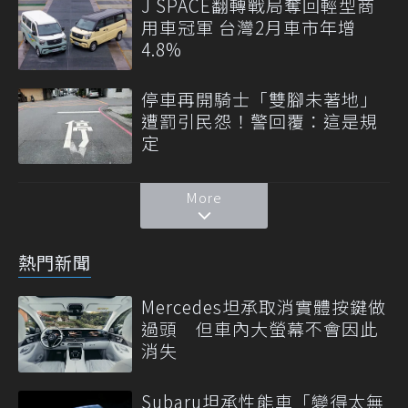
J SPACE翻轉戰局奪回輕型商
用車冠軍 台灣2月車市年增
4.8%
停車再開騎士「雙腳未著地」
遭罰引民怨！警回覆：這是規
定
More
熱門新聞
Mercedes坦承取消實體按鍵做
過頭 但車內大螢幕不會因此
消失
Subaru坦承性能車「變得太無