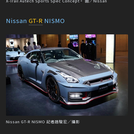
X-Trail Autech Sports Spec Concept。 圖／Nissan
Nissan
GT-R
NISMO
Nissan GT-R NISMO 記者趙駿宏／攝影