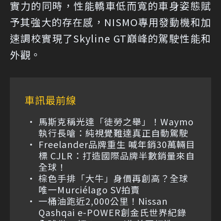
實力的同時，性能轎車低而寬的車身姿態賦
予其強大的存在感，NISMO專用發動機和加
速調校實現了Skyline GT巔峰的駕駛性能和
外觀。
車訊最前線
馬斯克稱光達「徒勞之舉」！Waymo
執行長嗆：純視覺難達真正自動駕駛
Freelander品牌重生 喊年銷30萬輛目
標 CJLR：打造國際品牌半數銷量來自
全球！
棕色手排「大牛」身價再創高？全球
唯一Murciélago SV拍賣
一桶油跑近2,000公里！Nissan
Qashqai e-POWER創金氏世界紀錄