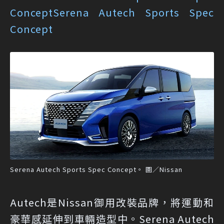
Concept
Serena Autech Sports Spec
Concept
Serena Autech Sports Spec Concept。 圖／Nissan
Autech是Nissan御用改裝品牌，將運動和
豪華感延伸到車輛造型中。Serena Autech