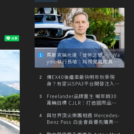
馬斯克稱光達「徒勞之舉」！Wa
ymo執行長嗆：純視覺難達真正
自動駕駛
傳EX40後繼車最快明年秋季現
身？有望以SPA3平台開發注入80
0V動力
Freelander品牌重生 喊年銷30
萬輛目標 CJLR：打造國際品牌
半數銷量來自全球！
與世界頂尖樂團相遇 Mercedes-
Benz Pass 白金會員優先購票維
也納愛樂