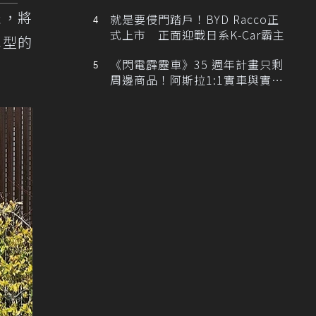
排跑車開發中！
表，將
就是要侵門踏戶！BYD Racco正
式上市 正面迎戰日系K-Car霸主
車型的
《閃電霹靂車》35 週年計畫只剩
周邊商品！阿斯拉1:1實車與實體
展覽雙雙喊卡