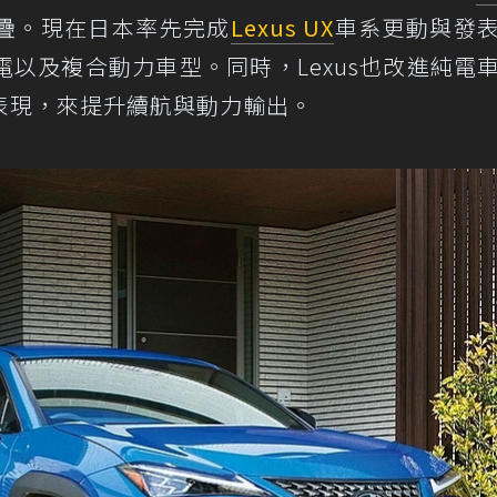
疊。現在日本率先完成
Lexus UX
車系更動與發
以及複合動力車型。同時，Lexus也改進純電
表現，來提升續航與動力輸出。