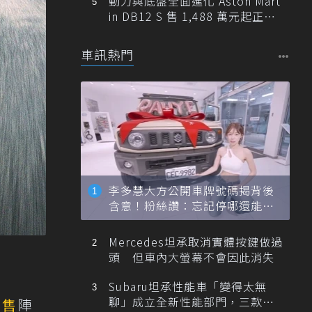
動力與底盤全面進化 Aston Mart
in DB12 S 售 1,488 萬元起正式
登台
車訊熱門
李多慧大方公開車牌號碼揭背後
含意！粉絲讚：忘記停哪還能幫
忙找車
Mercedes坦承取消實體按鍵做過
頭 但車內大螢幕不會因此消失
Subaru坦承性能車「變得太無
聊」成立全新性能部門，三款手
銷售
陣