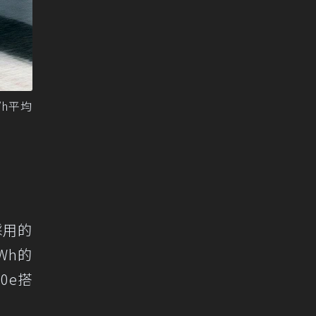
/h平均
採用的
Wh的
0e搭