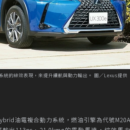
系統的綜效表現，來提升續航與動力輸出。 圖／Lexus提供
代Hybrid油電複合動力系統，燃油引擎為代號M20A-
輸出113ps、21.0kmg的電動馬達，綜效馬