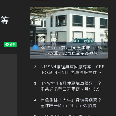
放等
Kia Stonic前7月銷量年增145%
79.9萬元起再送電子後視鏡
NISSAN推經典車回廠專案 CEF
IRO與INFINITI老車原廠零件最
低1折
BMW推出8月仲夏購車優惠 全
車系送晶華三天兩夜、月付5,900
元起
棕色手排「大牛」身價再創高？
全球唯一Murciélago SV拍賣