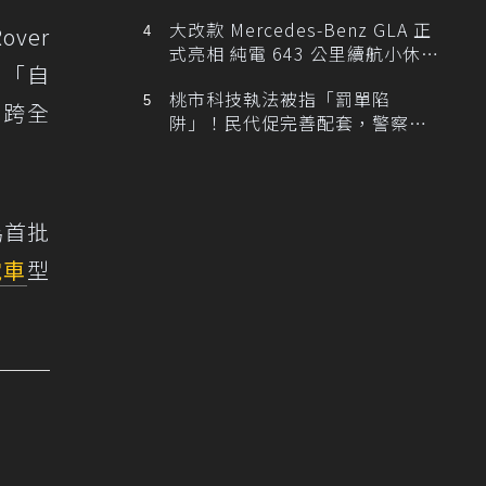
大改款 Mercedes-Benz GLA 正
ver
式亮相 純電 643 公里續航小休
示：「自
旅！
桃市科技執法被指「罰單陷
橫跨全
阱」！民代促完善配套，警察局
提數據回應
為首批
電車
型