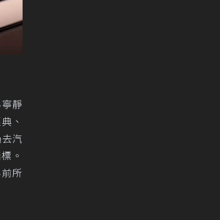
為寧靜
經典、
過去汽
指標。
業界前所