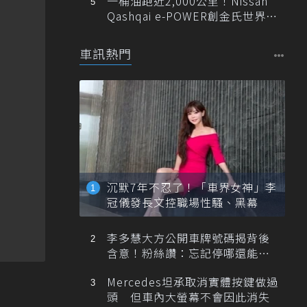
一桶油跑近2,000公里！Nissan
Qashqai e-POWER創金氏世界紀
錄
車訊熱門
沉默7年不忍了！「車界女神」李
冠儀發長文控職場性騷、黑幕
李多慧大方公開車牌號碼揭背後
含意！粉絲讚：忘記停哪還能幫
忙找車
Mercedes坦承取消實體按鍵做過
頭 但車內大螢幕不會因此消失