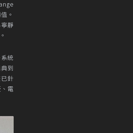
ange
價值。
為寧靜
性。
多系統
瑞典到
畫已針
板、電