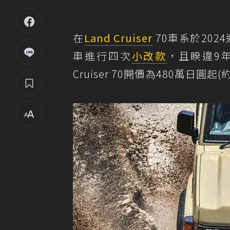
在
Land Cruiser
70車系於202
車進行四次
小改款
，且睽違9年
Cruiser 70開價為480萬日