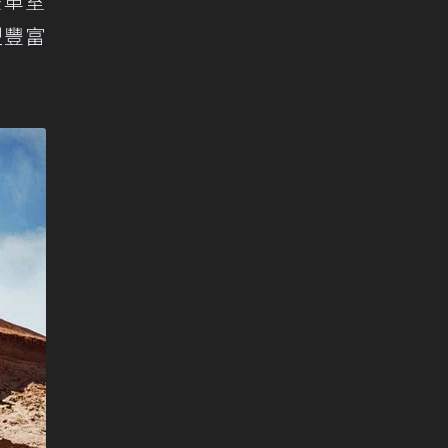
雙車室
型豐富