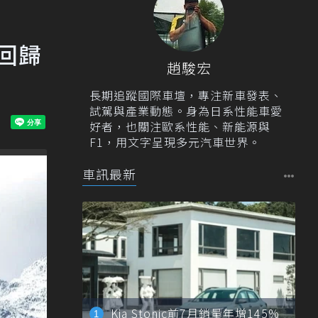
式回歸
趙駿宏
長期追蹤國際車壇，專注新車發表、
試駕與產業動態。身為日系性能車愛
好者，也關注歐系性能、新能源與
F1，用文字呈現多元汽車世界。
車訊最新
Kia Stonic前7月銷量年增145%