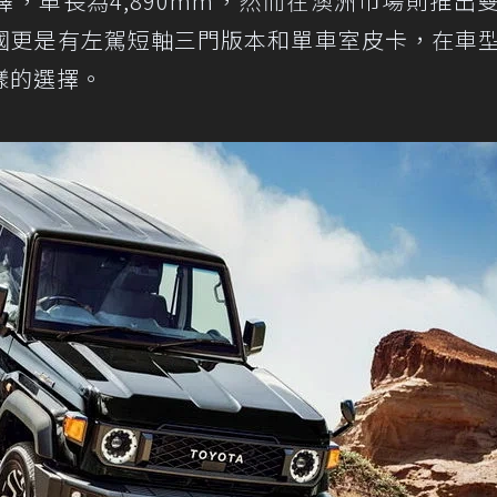
擇，車長為4,890mm，然而在澳洲市場則推出
國更是有左駕短軸三門版本和單車室皮卡，在車
樣的選擇。