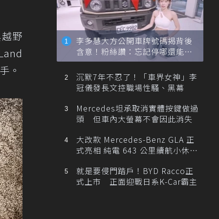
典越野
李多慧大方公開車牌號碼揭背後
含意！粉絲讚：忘記停哪還能幫
and
忙找車
下手。
沉默7年不忍了！「車界女神」李
冠儀發長文控職場性騷、黑幕
Mercedes坦承取消實體按鍵做過
頭 但車內大螢幕不會因此消失
大改款 Mercedes-Benz GLA 正
式亮相 純電 643 公里續航小休
旅！
就是要侵門踏戶！BYD Racco正
式上市 正面迎戰日系K-Car霸主