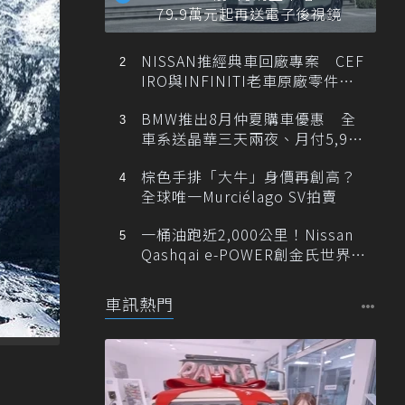
79.9萬元起再送電子後視鏡
NISSAN推經典車回廠專案 CEF
IRO與INFINITI老車原廠零件最
低1折
BMW推出8月仲夏購車優惠 全
車系送晶華三天兩夜、月付5,900
元起
棕色手排「大牛」身價再創高？
全球唯一Murciélago SV拍賣
一桶油跑近2,000公里！Nissan
Qashqai e-POWER創金氏世界紀
錄
車訊熱門