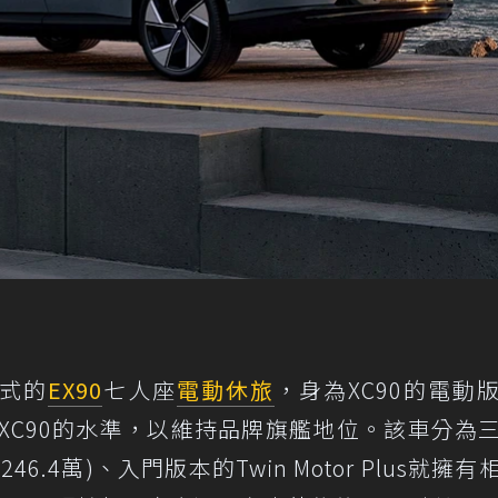
年式的
EX90
七人座
電動休旅
，身為XC90的電動
同XC90的水準，以維持品牌旗艦地位。該車分為
46.4萬)、入門版本的Twin Motor Plus就擁有