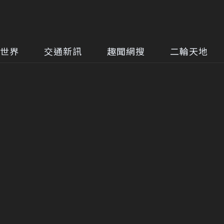
世界
交通新訊
趣聞網搜
二輪天地