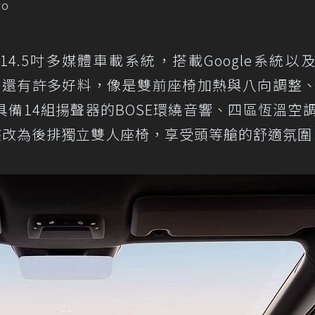
vo
4.5吋多媒體車載系統，搭載Google系統以
配備清單中還有許多好料，像是雙前座椅加熱與八向調整
備14組揚聲器的BOSE環繞音響、四區恆溫空
座改為後排獨立雙人座椅，享受頭等艙的舒適氛圍