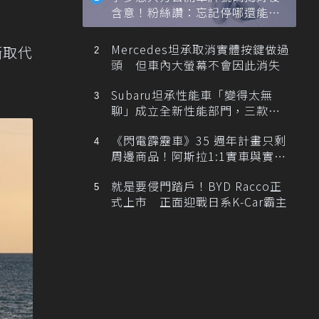
含意！粉絲讚：忘記停哪還能幫
忙找車
Mercedes坦承取消實體按鍵做過
漸取代
頭 但車內大螢幕不會因此消失
Subaru坦承性能車「變得太無
聊」成立全新性能部門，三款手
排跑車開發中！
《閃電霹靂車》35 週年計畫只剩
周邊商品！阿斯拉1:1實車與實體
展覽雙雙喊卡
就是要侵門踏戶！BYD Racco正
式上市 正面迎戰日系K-Car霸主