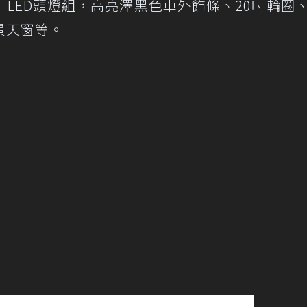
LED頭燈組，高亮澤黑色車外飾條、20吋輪圈
景天窗等。