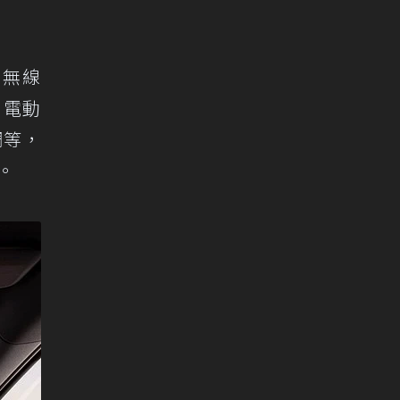
及無線
、電動
調等，
。