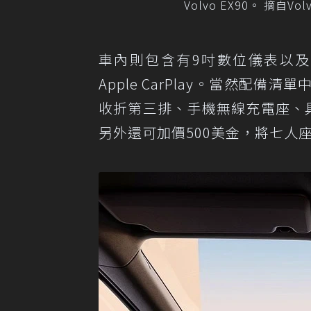
Volvo EX90。 摘自Vol
車內則包含有9吋數位儀表以及1
Apple CarPlay。當然
收折第三排、手機無線充電座、具
另外還可加價500美金，將七人