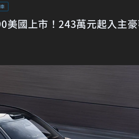
車
X90美國上市！243萬元起入主