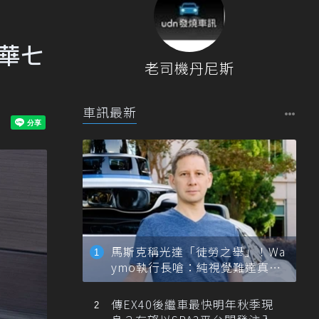
豪華七
老司機丹尼斯
車訊最新
馬斯克稱光達「徒勞之舉」！Wa
ymo執行長嗆：純視覺難達真正
自動駕駛
傳EX40後繼車最快明年秋季現