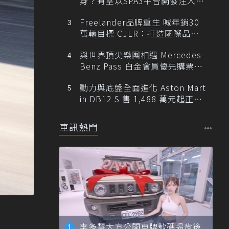
身？有望以SPA3平台開發注入80
0V動力
Freelander品牌重生 喊年銷30
萬輛目標 CJLR：打造國際品牌
半數銷量來自全球！
與世界頂尖樂團相遇 Mercedes-
Benz Pass 白金會員優先購票維
也納愛樂
動力與底盤全面進化 Aston Mart
in DB12 S 售 1,488 萬元起正式
登台
車訊熱門
李多慧大方公開車牌號碼揭背後