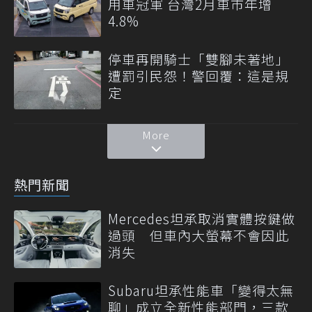
用車冠軍 台灣2月車市年增
4.8%
停車再開騎士「雙腳未著地」
遭罰引民怨！警回覆：這是規
定
More
熱門新聞
Mercedes坦承取消實體按鍵做
過頭 但車內大螢幕不會因此
消失
Subaru坦承性能車「變得太無
聊」成立全新性能部門，三款