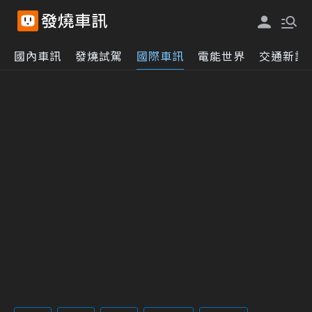
國內車訊
發燒試駕
國際車訊
電能世界
交通新訊