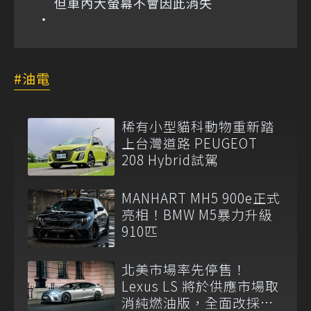
但車內大螢幕不會因此消失
油電
稀有小型貓科動物重新踏
上台灣道路 PEUGEOT
208 Hybrid試駕
MANHART MH5 900e正式
亮相！BMW M5暴力升級
910匹
北美市場率先停售！
Lexus LS 將於供應市場取
消純燃油版，全面改採單