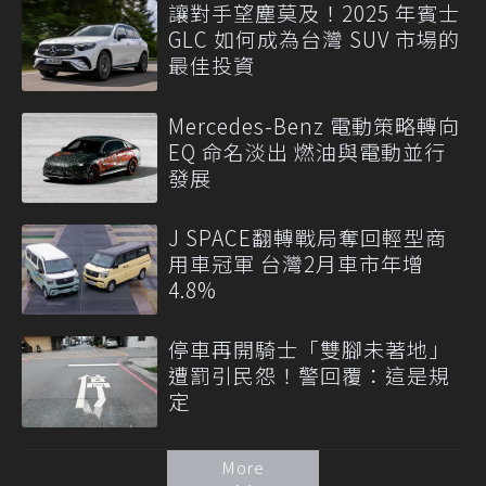
讓對手望塵莫及！2025 年賓士
GLC 如何成為台灣 SUV 市場的
最佳投資
Mercedes-Benz 電動策略轉向
EQ 命名淡出 燃油與電動並行
發展
J SPACE翻轉戰局奪回輕型商
用車冠軍 台灣2月車市年增
4.8%
停車再開騎士「雙腳未著地」
遭罰引民怨！警回覆：這是規
定
More