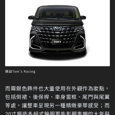
摘自Tom's Racing
而霧銀色飾件也大量使用在外觀作為妝點，
包括側裙、後保桿、車身窗框、尾門與尾翼
等處，讓整車呈現另一種精緻豪華感受；而
20寸鍛造多幅式輪圈更能彰顯車輛的大氣與