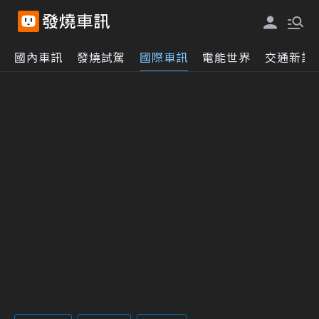
國內車訊
發燒試駕
國際車訊
電能世界
交通新訊