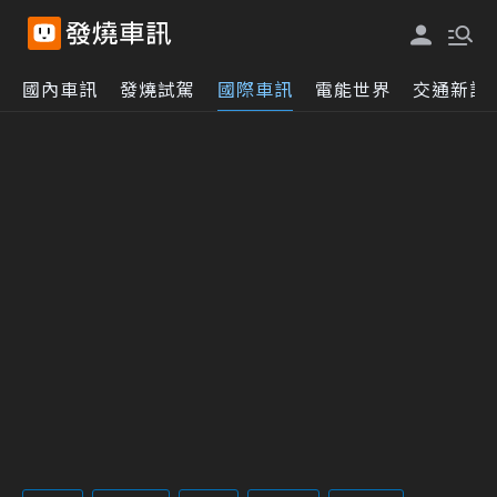
國內車訊
發燒試駕
國際車訊
電能世界
交通新訊