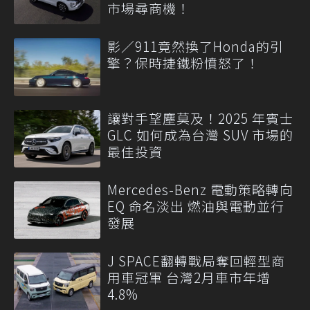
市場尋商機！
影／911竟然換了Honda的引
擎？保時捷鐵粉憤怒了！
讓對手望塵莫及！2025 年賓士
GLC 如何成為台灣 SUV 市場的
最佳投資
Mercedes-Benz 電動策略轉向
EQ 命名淡出 燃油與電動並行
發展
J SPACE翻轉戰局奪回輕型商
用車冠軍 台灣2月車市年增
4.8%