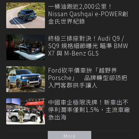
一桶油跑近2,000公里！
Nissan Qashqai e-POWER創
金氏世界紀錄
終極三排座對決！Audi Q9 /
SQ9 規格細節曝光 瞄準 BMW
X7 與 M-Benz GLS
Ford砍平價車拚「越野界
Porsche」 品牌轉型卻恐把
入門客群拱手讓人
中國車企極限洗牌！新車出不
停利潤率僅剩1.5%，主流車廠
急出海
More