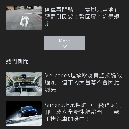
停車再開騎士「雙腳未著地」
遭罰引民怨！警回覆：這是規
定
More
熱門新聞
Mercedes坦承取消實體按鍵做
過頭 但車內大螢幕不會因此
消失
Subaru坦承性能車「變得太無
聊」成立全新性能部門，三款
手排跑車開發中！