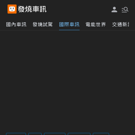
國內車訊
發燒試駕
國際車訊
電能世界
交通新訊