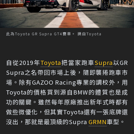
此為Toyota GR Supra GT4賽車。 摘自Toyota
自從2019年
Toyota
把當家跑車
Supra
以GR
Supra之名帶回市場上後，隨即襲捲跑車市
場。除有GAZOO Racing專業的調校外，用
Toyota的價格買到源自BMW的體質也是成
功的關鍵。雖然每年原廠推出新年式時都有
做些微優化，但其實Toyota還有一張底牌還
沒出，那就是最頂級的Supra
GRMN
車型。