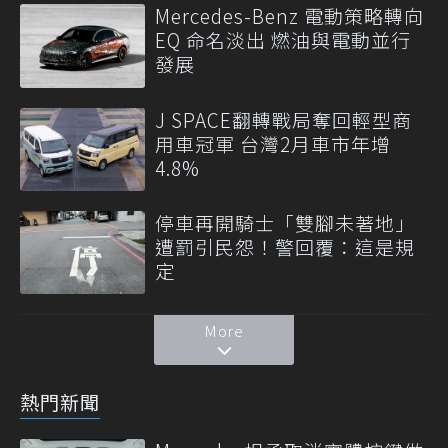
Mercedes-Benz 電動策略轉向
EQ 命名淡出 燃油與電動並行
發展
J SPACE翻轉戰局奪回輕型商
用車冠軍 台灣2月車市年增
4.8%
停車再開騎士「雙腳未著地」
遭罰引民怨！警回覆：這是規
定
More
熱門新聞