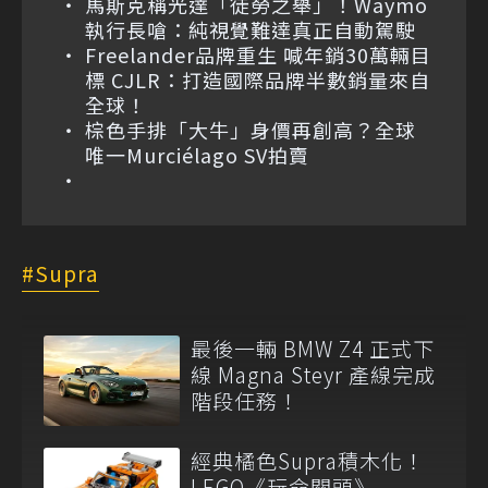
馬斯克稱光達「徒勞之舉」！Waymo
執行長嗆：純視覺難達真正自動駕駛
Freelander品牌重生 喊年銷30萬輛目
標 CJLR：打造國際品牌半數銷量來自
全球！
棕色手排「大牛」身價再創高？全球
唯一Murciélago SV拍賣
Supra
最後一輛 BMW Z4 正式下
線 Magna Steyr 產線完成
階段任務！
經典橘色Supra積木化！
LEGO《玩命關頭》