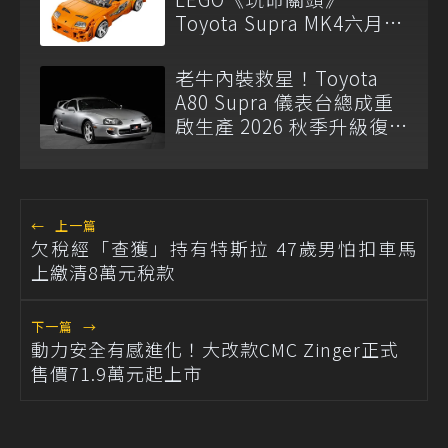
Toyota Supra MK4六月登
場
老牛內裝救星！Toyota
A80 Supra 儀表台總成重
啟生產 2026 秋季升級復
刻
←
上一篇
欠稅經「查獲」持有特斯拉 47歲男怕扣車馬
上繳清8萬元稅款
下一篇
→
動力安全有感進化！大改款CMC Zinger正式
售價71.9萬元起上市