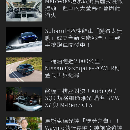
Mercedes坦承取消實體按鍵做
過頭 但車內大螢幕不會因此
消失
Subaru坦承性能車「變得太無
聊」成立全新性能部門，三款
手排跑車開發中！
一桶油跑近2,000公里！
Nissan Qashqai e-POWER創
金氏世界紀錄
終極三排座對決！Audi Q9 /
SQ9 規格細節曝光 瞄準 BMW
X7 與 M-Benz GLS
馬斯克稱光達「徒勞之舉」！
Waymo執行長嗆：純視覺難達