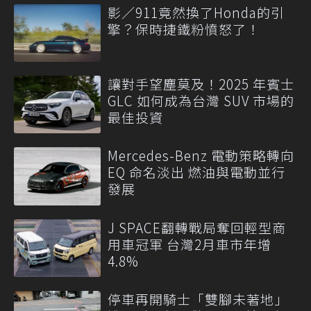
影／911竟然換了Honda的引
擎？保時捷鐵粉憤怒了！
讓對手望塵莫及！2025 年賓士
GLC 如何成為台灣 SUV 市場的
最佳投資
Mercedes-Benz 電動策略轉向
EQ 命名淡出 燃油與電動並行
發展
J SPACE翻轉戰局奪回輕型商
用車冠軍 台灣2月車市年增
4.8%
停車再開騎士「雙腳未著地」