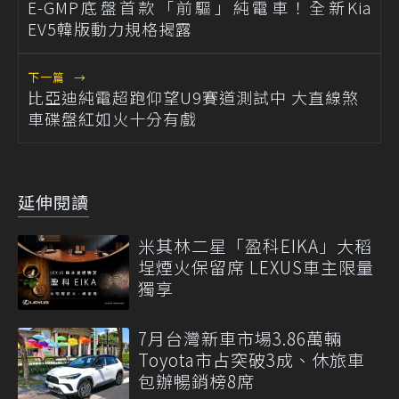
E-GMP底盤首款「前驅」純電車！全新Kia
EV5韓版動力規格揭露
下一篇
→
比亞迪純電超跑仰望U9賽道測試中 大直線煞
車碟盤紅如火十分有戲
延伸閱讀
米其林二星「盈科EIKA」大稻
埕煙火保留席 LEXUS車主限量
獨享
7月台灣新車市場3.86萬輛
Toyota市占突破3成、休旅車
包辦暢銷榜8席