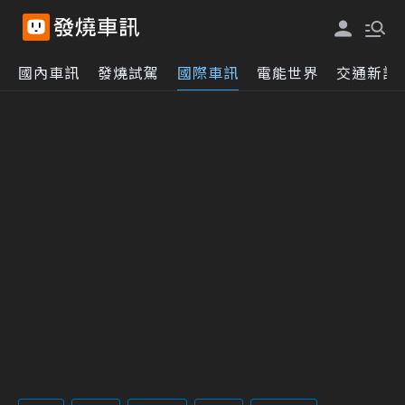
國內車訊
發燒試駕
國際車訊
電能世界
交通新訊