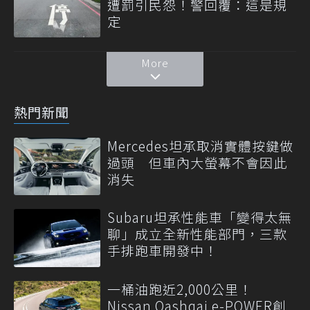
遭罰引民怨！警回覆：這是規
定
More
熱門新聞
Mercedes坦承取消實體按鍵做
過頭 但車內大螢幕不會因此
消失
Subaru坦承性能車「變得太無
聊」成立全新性能部門，三款
手排跑車開發中！
一桶油跑近2,000公里！
Nissan Qashqai e-POWER創