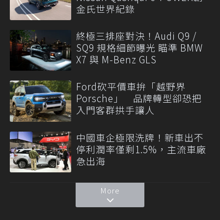
金氏世界紀錄
終極三排座對決！Audi Q9 /
SQ9 規格細節曝光 瞄準 BMW
X7 與 M-Benz GLS
Ford砍平價車拚「越野界
Porsche」 品牌轉型卻恐把
入門客群拱手讓人
中國車企極限洗牌！新車出不
停利潤率僅剩1.5%，主流車廠
急出海
More