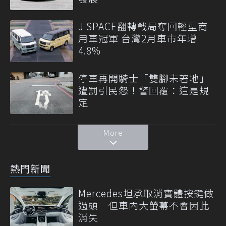
J SPACE翻轉戰局奪回輕型商
用車冠軍 台灣2月車市年增
4.8%
停車再開騎士「雙腳未著地」
遭罰引民怨！警回覆：這是規
定
More
熱門新聞
Mercedes坦承取消實體按鍵做
過頭 但車內大螢幕不會因此
消失