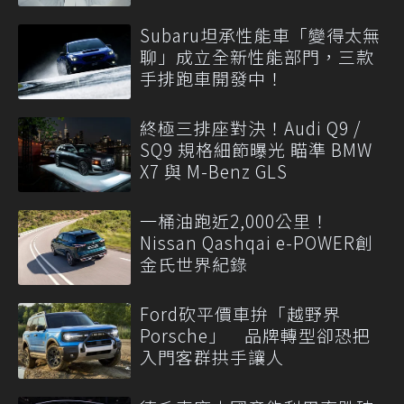
Subaru坦承性能車「變得太無
聊」成立全新性能部門，三款
手排跑車開發中！
終極三排座對決！Audi Q9 /
SQ9 規格細節曝光 瞄準 BMW
X7 與 M-Benz GLS
一桶油跑近2,000公里！
Nissan Qashqai e-POWER創
金氏世界紀錄
Ford砍平價車拚「越野界
Porsche」 品牌轉型卻恐把
入門客群拱手讓人