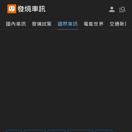
國內車訊
發燒試駕
國際車訊
電能世界
交通新訊