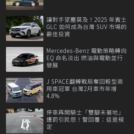
讓對手望塵莫及！2025 年賓士
GLC 如何成為台灣 SUV 市場的
最佳投資
Mercedes-Benz 電動策略轉向
EQ 命名淡出 燃油與電動並行
發展
J SPACE翻轉戰局奪回輕型商
用車冠軍 台灣2月車市年增
4.8%
停車再開騎士「雙腳未著地」
遭罰引民怨！警回覆：這是規
定