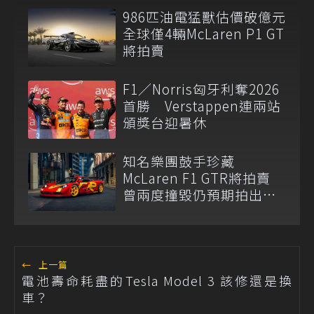
986匹油電猛獸估價破億元
全球僅4輛McLaren P1 GT
將拍賣
F1／Norris匈牙利奪2026
首勝 Verstappen連兩站
頒獎台迎暑休
知名樂團鼓手珍藏
McLaren F1 GTR將拍賣
曾兩度撞毀仍預期拍出天
價
←
上一篇
電池壽命耗盡的Tesla Model 3 該修還是換
車？