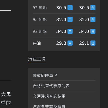
30.5
30.5
92 無鉛
32.0
32.0
95 無鉛
34.0
34.0
98 無鉛
29.3
29.1
柴油
汽車工具
國道即時車況
合格汽車代驗廠列表
匹最大馬
交通違規查詢結果
斤重的
汽燃費查詢及繳費