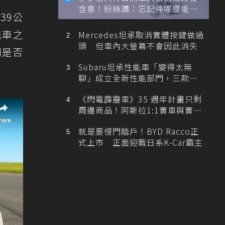
含意！粉絲讚：忘記停哪還能幫
39公
忙找車
能車之
Mercedes坦承取消實體按鍵做過
頭 但車內大螢幕不會因此消失
id是否
Subaru坦承性能車「變得太無
聊」成立全新性能部門，三款手
排跑車開發中！
《閃電霹靂車》35 週年計畫只剩
周邊商品！阿斯拉1:1實車與實體
展覽雙雙喊卡
就是要侵門踏戶！BYD Racco正
式上市 正面迎戰日系K-Car霸主