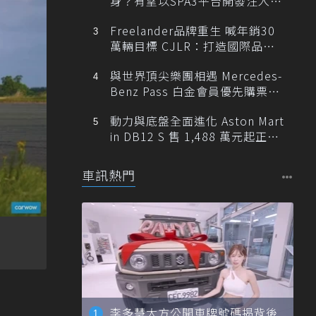
身？有望以SPA3平台開發注入80
0V動力
Freelander品牌重生 喊年銷30
萬輛目標 CJLR：打造國際品牌
半數銷量來自全球！
與世界頂尖樂團相遇 Mercedes-
Benz Pass 白金會員優先購票維
也納愛樂
動力與底盤全面進化 Aston Mart
in DB12 S 售 1,488 萬元起正式
登台
車訊熱門
李多慧大方公開車牌號碼揭背後