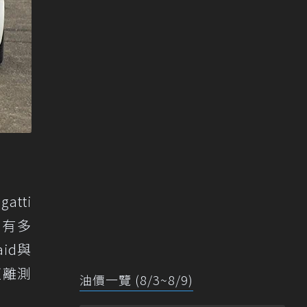
tti
距有多
id與
距離測
油價一覽 (8/3~8/9)