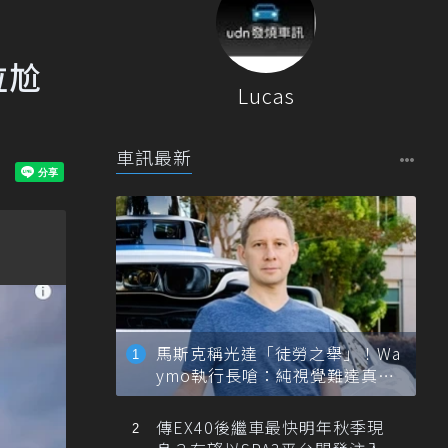
拉尬
Lucas
車訊最新
馬斯克稱光達「徒勞之舉」！Wa
ymo執行長嗆：純視覺難達真正
自動駕駛
傳EX40後繼車最快明年秋季現