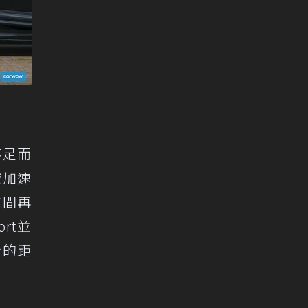
力不足而
域加速
進間再
ort並
身的距