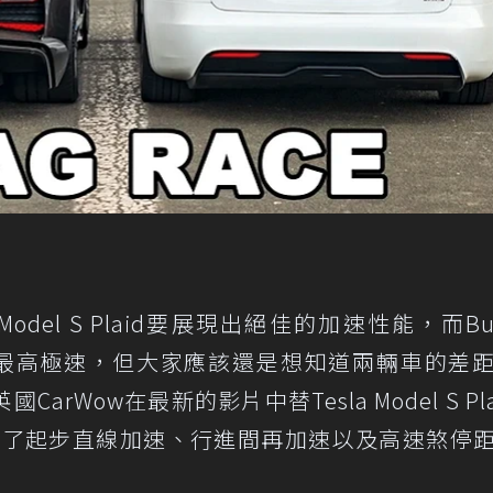
del S Plaid要展現出絕佳的加速性能，而Buga
t則是想締造最高極速，但大家應該還是想知道兩輛車的差
Wow在最新的影片中替Tesla Model S Pla
r Sport進行了起步直線加速、行進間再加速以及高速煞停