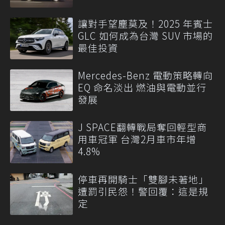
讓對手望塵莫及！2025 年賓士
GLC 如何成為台灣 SUV 市場的
最佳投資
Mercedes-Benz 電動策略轉向
EQ 命名淡出 燃油與電動並行
發展
J SPACE翻轉戰局奪回輕型商
用車冠軍 台灣2月車市年增
4.8%
停車再開騎士「雙腳未著地」
遭罰引民怨！警回覆：這是規
定