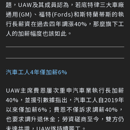
題，UAW及其成員認為，若底特律三大車廠
通用(GM)、福特(Fords)和斯特蘭蒂斯的執
行長薪資在過去四年調漲40%，那麼旗下工
人的加薪幅度也該如此。
汽車工人4年僅加薪6%
UAW主席費恩屢次重申汽車業執行長加薪
40%，並援引數據指出，汽車工人自2019年
以來僅加薪6%；費恩不僅訴求調薪40%，
也要求調升退休金；勞資磋商至今，雙方仍
未達共識，UAW遂持續罷工。