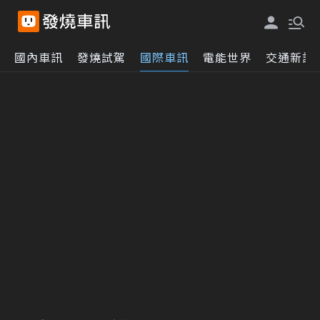
國內車訊
發燒試駕
國際車訊
電能世界
交通新訊