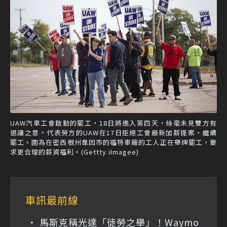
UAW汽車工會啟動的罷工，18日將進入第四天，絲毫未見雙方有
退讓之意。代表勞方的UAW在17日拒絕工會最新加薪提案，繼續
罷工。圖為在密西根州韋因市的福特車廠的工人正在舉牌罷工，要
求更合理的薪資福利。(Gettty iImagee)
車訊最前線
馬斯克稱光達「徒勞之舉」！Waymo