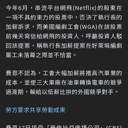
今年6月，串流平台網飛(Netflix)的股東在
一項不具約束力的投票中，否決了執行長的
加薪訴求，而美國編劇工會(WGA)在該投票
前幾天寫信給網飛的投資人，呼籲投資人駁
回該提案，稱執行長加薪提案在好萊塢編劇
罷工未落幕之際並不恰當。
費恩不認為，工會大幅加薪將推高汽車業的
成本，並使三大車廠在油車轉換電車的競爭
過渡期，輸給以低薪比拚的外國競爭對手。
勞方要求共享勞動成果
費恩17日接受「哥倫比亞廣播公司」(CBS)