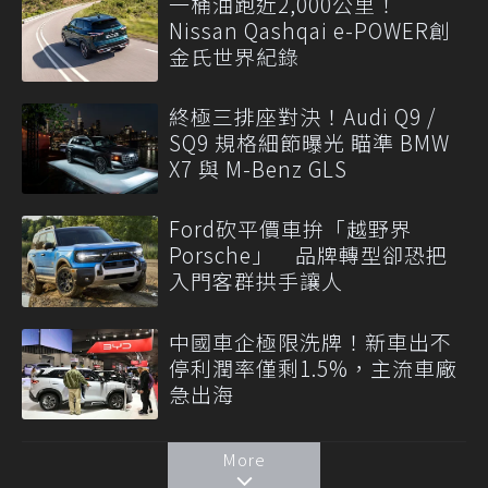
一桶油跑近2,000公里！
Nissan Qashqai e-POWER創
金氏世界紀錄
終極三排座對決！Audi Q9 /
SQ9 規格細節曝光 瞄準 BMW
X7 與 M-Benz GLS
Ford砍平價車拚「越野界
Porsche」 品牌轉型卻恐把
入門客群拱手讓人
中國車企極限洗牌！新車出不
停利潤率僅剩1.5%，主流車廠
急出海
More