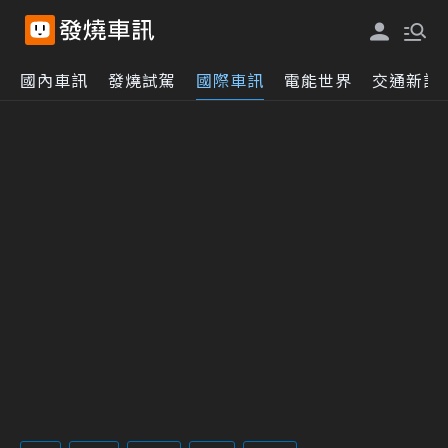
國內車訊
發燒試駕
國際車訊
電能世界
交通新訊