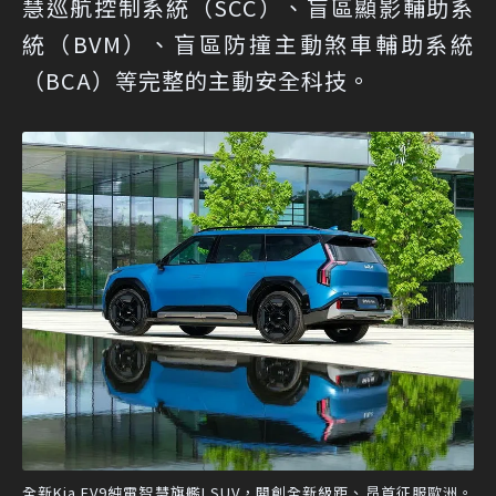
慧巡航控制系統（SCC）、盲區顯影輔助系
統（BVM）、盲區防撞主動煞車輔助系統
（BCA）等完整的主動安全科技。
全新Kia EV9純電智慧旗艦LSUV，開創全新級距、昂首征服歐洲。