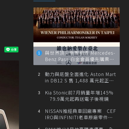
與世界頂尖樂團相遇 Mercedes-
Benz Pass 白金會員優先購票維
也納愛樂
動力與底盤全面進化 Aston Mart
in DB12 S 售 1,488 萬元起正式
登台
Kia Stonic前7月銷量年增145%
79.9萬元起再送電子後視鏡
NISSAN推經典車回廠專案 CEF
IRO與INFINITI老車原廠零件最
低1折