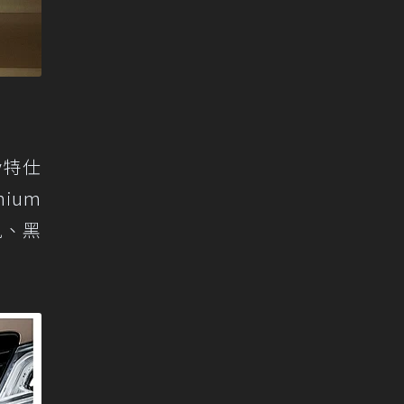
ry特仕
ium
軌、黑