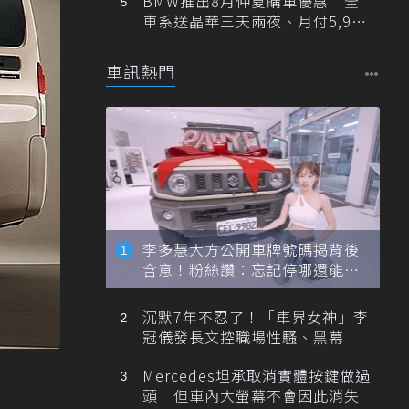
BMW推出8月仲夏購車優惠 全
車系送晶華三天兩夜、月付5,900
元起
車訊熱門
李多慧大方公開車牌號碼揭背後
含意！粉絲讚：忘記停哪還能幫
忙找車
沉默7年不忍了！「車界女神」李
冠儀發長文控職場性騷、黑幕
Mercedes坦承取消實體按鍵做過
頭 但車內大螢幕不會因此消失