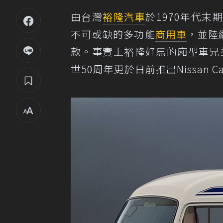
由台灣
裕隆汽車
於1970年代
不可或缺的多功能
商用車
，並陸
款。事實上裕隆好馬的廂型車兄
世50周年更於日前推出Nissan Carav