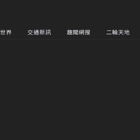
世界
交通新訊
趣聞網搜
二輪天地