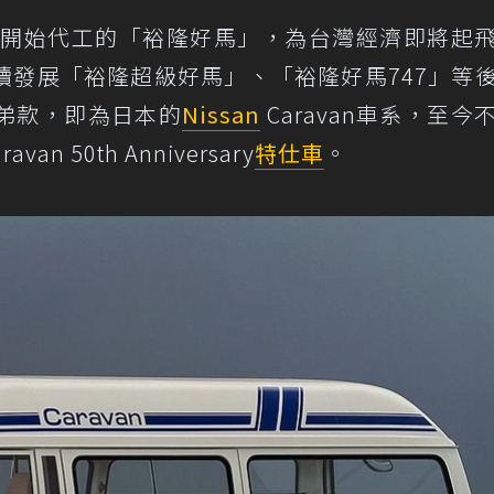
末期開始代工的「裕隆好馬」，為台灣經濟即將起
續發展「裕隆超級好馬」、「裕隆好馬747」等
弟款，即為日本的
Nissan
Caravan車系，至今
an 50th Anniversary
特仕車
。