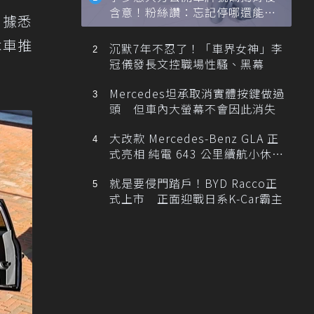
含意！粉絲讚：忘記停哪還能幫
n，據悉
忙找車
本車推
沉默7年不忍了！「車界女神」李
冠儀發長文控職場性騷、黑幕
Mercedes坦承取消實體按鍵做過
頭 但車內大螢幕不會因此消失
大改款 Mercedes-Benz GLA 正
式亮相 純電 643 公里續航小休
旅！
就是要侵門踏戶！BYD Racco正
式上市 正面迎戰日系K-Car霸主