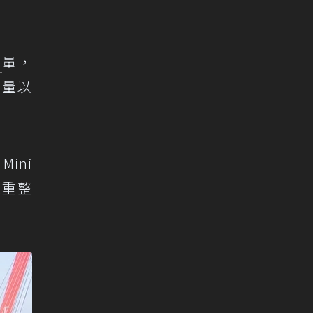
售
量，
售量以
ini
線重整