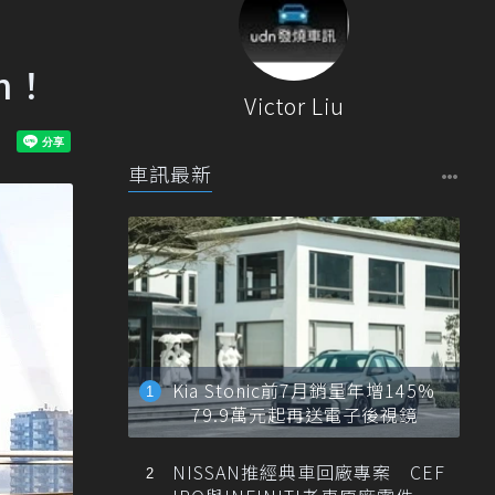
n！
Victor Liu
車訊最新
Kia Stonic前7月銷量年增145%
79.9萬元起再送電子後視鏡
NISSAN推經典車回廠專案 CEF