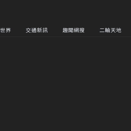
世界
交通新訊
趣聞網搜
二輪天地