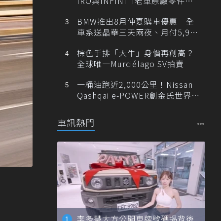
IRO與INFINITI老車原廠零件最
低1折
BMW推出8月仲夏購車優惠 全
車系送晶華三天兩夜、月付5,900
元起
棕色手排「大牛」身價再創高？
全球唯一Murciélago SV拍賣
一桶油跑近2,000公里！Nissan
Qashqai e-POWER創金氏世界紀
錄
車訊熱門
李多慧大方公開車牌號碼揭背後