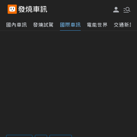
國內車訊
發燒試駕
國際車訊
電能世界
交通新訊