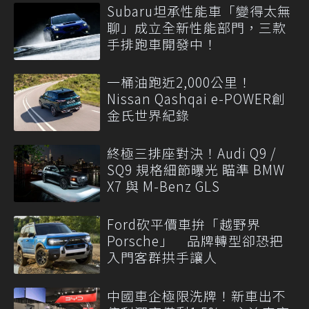
Subaru坦承性能車「變得太無
聊」成立全新性能部門，三款
手排跑車開發中！
一桶油跑近2,000公里！
Nissan Qashqai e-POWER創
金氏世界紀錄
終極三排座對決！Audi Q9 /
SQ9 規格細節曝光 瞄準 BMW
X7 與 M-Benz GLS
Ford砍平價車拚「越野界
Porsche」 品牌轉型卻恐把
入門客群拱手讓人
中國車企極限洗牌！新車出不