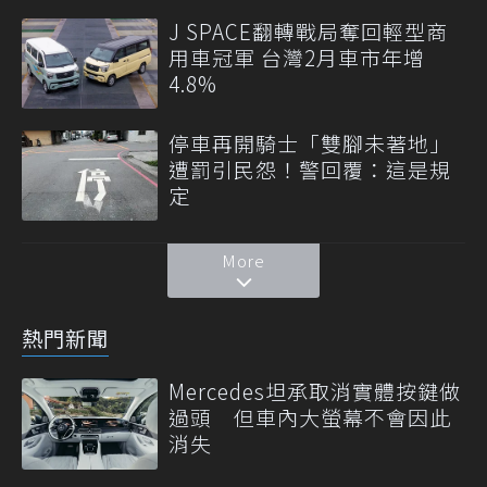
J SPACE翻轉戰局奪回輕型商
用車冠軍 台灣2月車市年增
4.8%
停車再開騎士「雙腳未著地」
遭罰引民怨！警回覆：這是規
定
More
熱門新聞
Mercedes坦承取消實體按鍵做
過頭 但車內大螢幕不會因此
消失