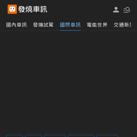
國內車訊
發燒試駕
國際車訊
電能世界
交通新訊