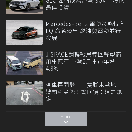
GLC 如何成為台灣 SUV 市場的
最佳投資
Mercedes-Benz 電動策略轉向
EQ 命名淡出 燃油與電動並行
發展
J SPACE翻轉戰局奪回輕型商
用車冠軍 台灣2月車市年增
4.8%
停車再開騎士「雙腳未著地」
遭罰引民怨！警回覆：這是規
定
More