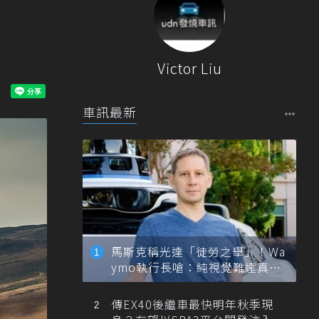
Victor Liu
車訊最新
馬斯克稱光達「徒勞之舉」！Wa
ymo執行長嗆：純視覺難達真正
自動駕駛
傳EX40後繼車最快明年秋季現