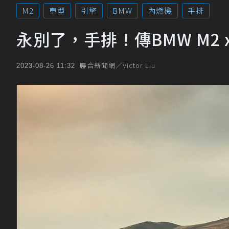
M2
車型
引擎
BMW
內燃機
手排
永別了，手排！傳BMW M2 x
聯合新聞網／Victor Liu
2023-08-26 11:32