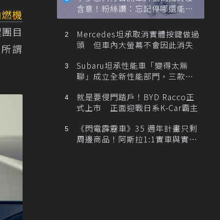
含意！粉絲讚：忘記停哪還能幫
內燃機
忙找車
程團目
Mercedes坦承取消實體按鍵做過
頭 但車內大螢幕不會因此消失
把所謂
Subaru坦承性能車「變得太無
聊」成立全新性能部門，三款手
排跑車開發中！
就是要侵門踏戶！BYD Racco正
式上市 正面迎戰日系K-Car霸主
《閃電霹靂車》35 週年計畫只剩
周邊商品！阿斯拉1:1實車與實體
展覽雙雙喊卡