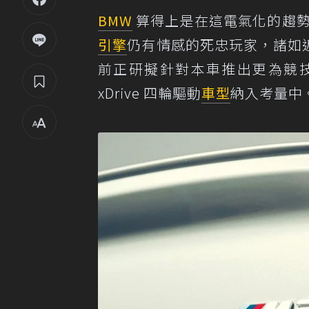
BMW
算得上是在這電氣化的趨勢
引擎
仍有情感的死忠玩家，諸如
前正研擬針對本車推出更為競技
xDrive 四輪驅動
車型
納入考量中