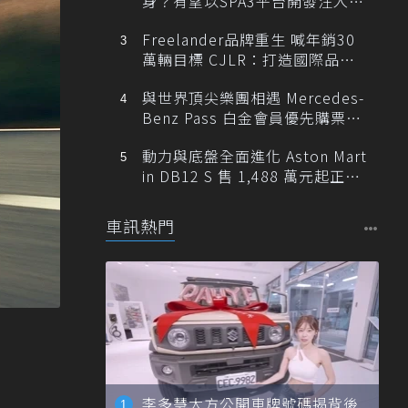
身？有望以SPA3平台開發注入80
0V動力
Freelander品牌重生 喊年銷30
萬輛目標 CJLR：打造國際品牌
半數銷量來自全球！
與世界頂尖樂團相遇 Mercedes-
Benz Pass 白金會員優先購票維
也納愛樂
動力與底盤全面進化 Aston Mart
in DB12 S 售 1,488 萬元起正式
登台
車訊熱門
李多慧大方公開車牌號碼揭背後