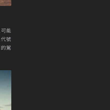
很可能
置代號
同的駕