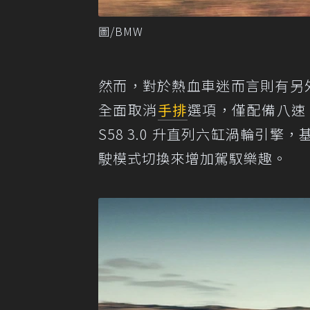
圖/BMW
然而，對於熱血車迷而言則有另
全面取消
手排
選項，僅配備八速
S58 3.0 升直列六缸渦輪引
駛模式切換來增加駕馭樂趣。