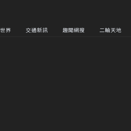
世界
交通新訊
趣聞網搜
二輪天地