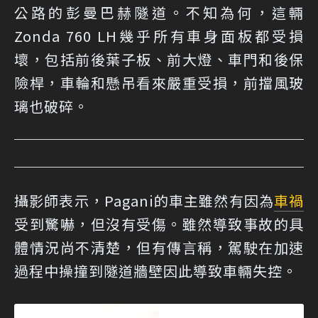
公路的彭曼巴赫隧道。不知為何，這輛
Zonda 760 LH幾乎所有車身面板都受損
壞，包括前後葉子板、前大燈、車門和後保
險桿，車輪和懸吊看來嚴重受損，前擋風玻
璃也破碎。
攝影師表示，Pagani的車主雖然有因為
車禍
受到驚嚇，但沒有受傷。雖然導致事故的具
體情況尚不清楚，但有傳言稱，駕駛在加速
過程中操撞到隧道牆壁因此導致車輛失控。