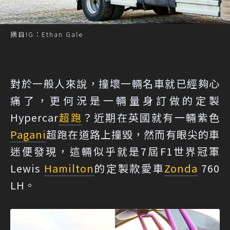
摘自IG：Ethan Gale
對於一般人來說，撞壞一輛名車就已經夠心
痛了，更何況是一輛量身訂做的定製
Hypercar
超跑
？近期在英國就有一輛紫色
Pagani
超跑在道路上撞毀，然而有眼尖的車
迷便發現，這輛似乎就是7屆F1世界冠軍
Lewis
Hamilton
的定製款愛車
Zonda
760
LH。