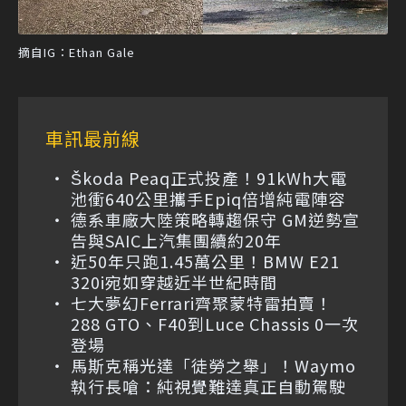
摘自IG：Ethan Gale
車訊最前線
Škoda Peaq正式投產！91kWh大電
池衝640公里攜手Epiq倍增純電陣容
德系車廠大陸策略轉趨保守 GM逆勢宣
告與SAIC上汽集團續約20年
近50年只跑1.45萬公里！BMW E21
320i宛如穿越近半世紀時間
七大夢幻Ferrari齊聚蒙特雷拍賣！
288 GTO、F40到Luce Chassis 0一次
登場
馬斯克稱光達「徒勞之舉」！Waymo
執行長嗆：純視覺難達真正自動駕駛