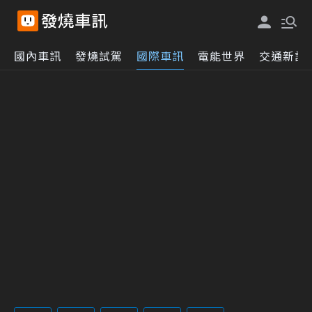
國內車訊
發燒試駕
國際車訊
電能世界
交通新訊