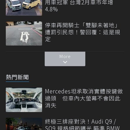
用車冠軍 台灣2月車市年增
4.8%
停車再開騎士「雙腳未著地」
遭罰引民怨！警回覆：這是規
定
More
熱門新聞
Mercedes坦承取消實體按鍵做
過頭 但車內大螢幕不會因此
消失
終極三排座對決！Audi Q9 /
SQ9 規格細節曝光 瞄準 BMW