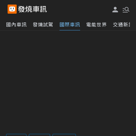
國內車訊
發燒試駕
國際車訊
電能世界
交通新訊