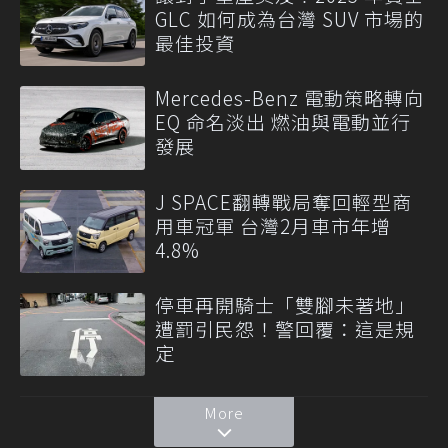
GLC 如何成為台灣 SUV 市場的
最佳投資
Mercedes-Benz 電動策略轉向
EQ 命名淡出 燃油與電動並行
發展
J SPACE翻轉戰局奪回輕型商
用車冠軍 台灣2月車市年增
4.8%
停車再開騎士「雙腳未著地」
遭罰引民怨！警回覆：這是規
定
More