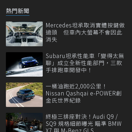
熱門新聞
Mercedes坦承取消實體按鍵做
過頭 但車內大螢幕不會因此
消失
Subaru坦承性能車「變得太無
聊」成立全新性能部門，三款
手排跑車開發中！
一桶油跑近2,000公里！
Nissan Qashqai e-POWER創
金氏世界紀錄
終極三排座對決！Audi Q9 /
SQ9 規格細節曝光 瞄準 BMW
X7 與 M-Benz GLS