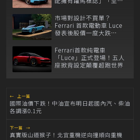
配擁有躍馬標誌」「至少
不會被中國抄」
市場對設計不買單？
Ferrari 首款電動車 Luce
發表後股價一度大跌
7.8%！
Ferrari首款純電車
「Luce」正式登場！五人
座掀背設定顛覆超跑世界
←
上一篇
國際油價下跌！中油宣布明日起國內汽、柴油
各調漲0.1元
下一篇
→
真實版山道猴子！北宜重機逆向撞順向重機