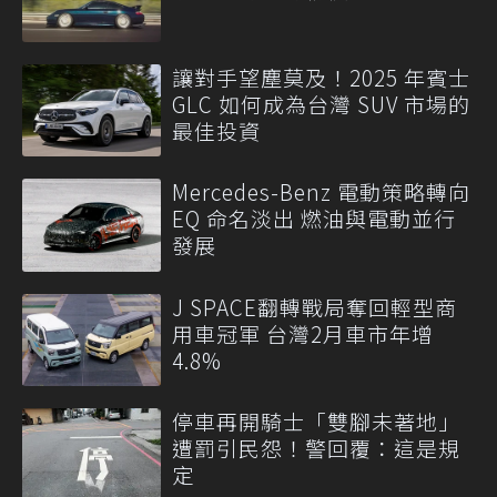
讓對手望塵莫及！2025 年賓士
GLC 如何成為台灣 SUV 市場的
最佳投資
Mercedes-Benz 電動策略轉向
EQ 命名淡出 燃油與電動並行
發展
J SPACE翻轉戰局奪回輕型商
用車冠軍 台灣2月車市年增
4.8%
停車再開騎士「雙腳未著地」
遭罰引民怨！警回覆：這是規
定