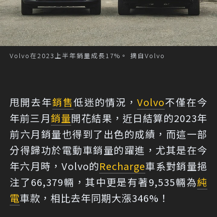
Volvo在2023上半年銷量成長17%。 摘自Volvo
甩開去年
銷售
低迷的情況，
Volvo
不僅在今
年前三月
銷量
開花結果，近日結算的2023年
前六月銷量也得到了出色的成績，而這一部
分得歸功於電動車銷量的躍進，尤其是在今
年六月時，Volvo的
Recharge
車系對銷量挹
注了66,379輛，其中更是有著9,535輛為
純
電
車款，相比去年同期大漲346%！