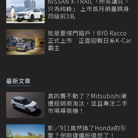
NISSAN X-TRAIL「所有講究，
只為純粋」 上市首月銷量躋身
同級前3名
就是要侵門踏戶！BYD Racco
正式上市 正面迎戰日系K-Car
霸主
最新文章
真的賣不動了？Mitsubishi漸
遭經銷商淘汰，並且專注二手
市場尋商機！
影／911竟然換了Honda的引
擎？保時捷鐵粉憤怒了！