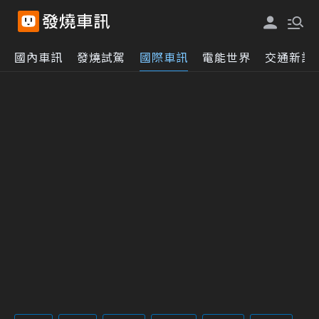
國內車訊
發燒試駕
國際車訊
電能世界
交通新訊