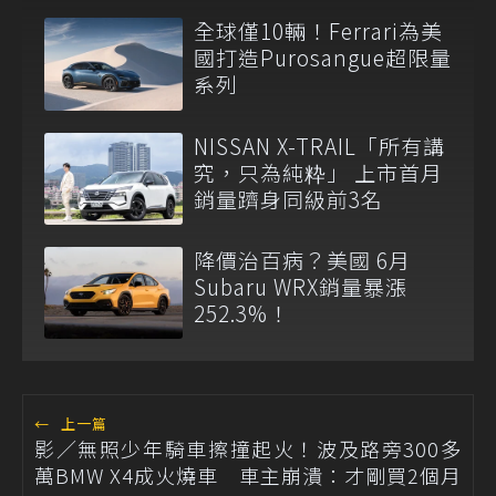
全球僅10輛！Ferrari為美
國打造Purosangue超限量
系列
NISSAN X-TRAIL「所有講
究，只為純粋」 上市首月
銷量躋身同級前3名
降價治百病？美國 6月
Subaru WRX銷量暴漲
252.3%！
←
上一篇
影／無照少年騎車擦撞起火！波及路旁300多
萬BMW X4成火燒車 車主崩潰：才剛買2個月