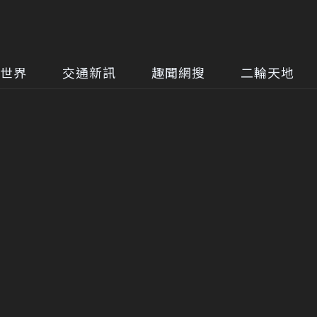
世界
交通新訊
趣聞網搜
二輪天地