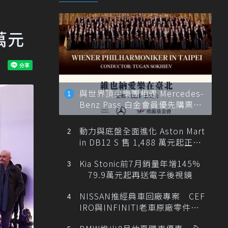
萬元
與世界頂尖樂團相遇 Mercedes-
Benz Pass 白金會員優先購票維
也納愛樂
動力與底盤全面進化 Aston Mart
in DB12 S 售 1,488 萬元起正式
登台
Kia Stonic前7月銷量年增145%
79.9萬元起再送電子後視鏡
NISSAN推經典車回廠專案 CEF
IRO與INFINITI老車原廠零件最
低1折