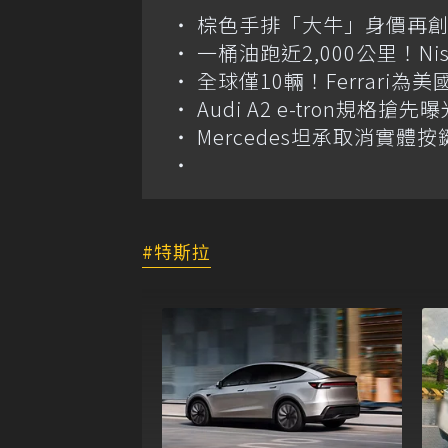
棕色手排「大牛」身價再創高？
一桶油跑近2,000公里！Niss
全球僅10輛！Ferrari為美
Audi A2 e-tron規
Mercedes坦承取消實
特斯拉