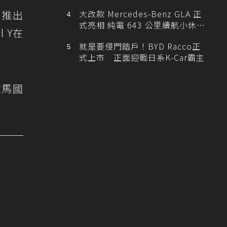
國推出
大改款 Mercedes-Benz GLA 正
式亮相 純電 643 公里續航小休
 Y在
旅！
就是要侵門踏戶！BYD Racco正
式上市 正面迎戰日系K-Car霸主
在馬國