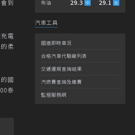
29.3
29.1
將會到
柴油
汽車工具
個充電
國道即時車況
邊的柔
合格汽車代驗廠列表
交通違規查詢結果
惠的國
汽燃費查詢及繳費
00泰
監理服務網