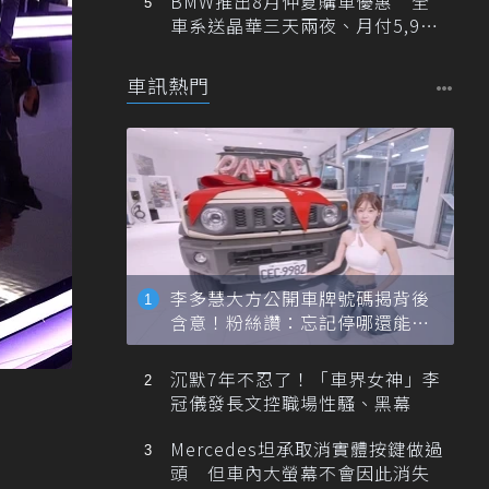
BMW推出8月仲夏購車優惠 全
車系送晶華三天兩夜、月付5,900
元起
車訊熱門
李多慧大方公開車牌號碼揭背後
含意！粉絲讚：忘記停哪還能幫
忙找車
沉默7年不忍了！「車界女神」李
冠儀發長文控職場性騷、黑幕
Mercedes坦承取消實體按鍵做過
頭 但車內大螢幕不會因此消失