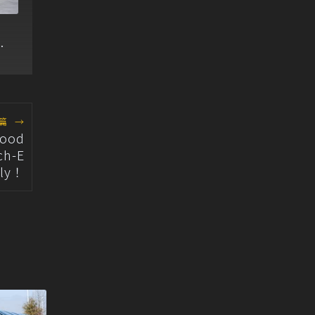
最
篇
→
ood
ch-E
lly！