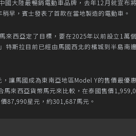
中國大陸最暢銷電動車品牌，去年12月就宣布
年稍早，賓士發表了首款在當地製造的電動車。
馬來西亞定了目標，要在2025年以前設立1萬
」特斯拉目前已經由馬國西北的檳城到半島南
萬馬元，讓馬國成為東南亞地區Model Y的售價最優
來西亞貨幣馬元來比較，在泰國售價1,959,0
87,990星元，約301,687馬元。