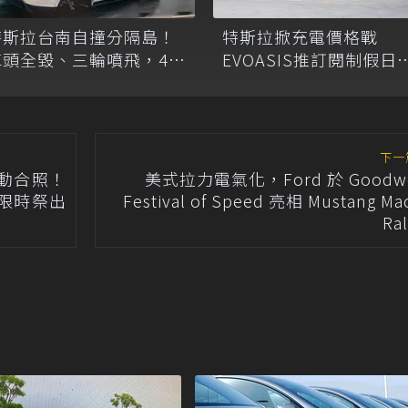
特斯拉台南自撞分隔島！
特斯拉掀充電價格戰
車頭全毀、三輪噴飛，46
EVOASIS推訂閱制假日
歲駕駛幸無傷
低5.25元會員優惠
下一
動合照！
美式拉力電氣化，Ford 於 Goodw
華」限時祭出
Festival of Speed 亮相 Mustang Ma
Ra