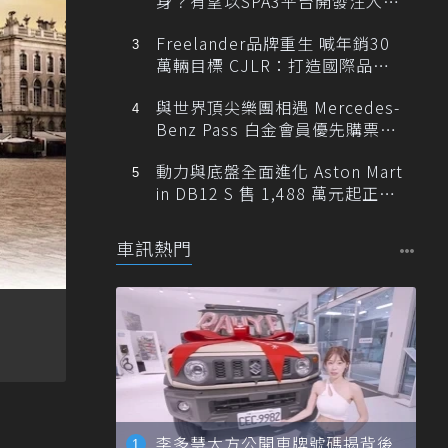
身？有望以SPA3平台開發注入80
0V動力
Freelander品牌重生 喊年銷30
萬輛目標 CJLR：打造國際品牌
半數銷量來自全球！
與世界頂尖樂團相遇 Mercedes-
Benz Pass 白金會員優先購票維
也納愛樂
動力與底盤全面進化 Aston Mart
in DB12 S 售 1,488 萬元起正式
登台
車訊熱門
李多慧大方公開車牌號碼揭背後