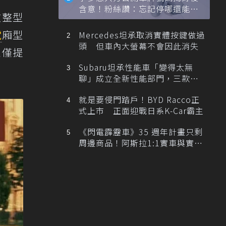
含意！粉絲讚：忘記停哪還能幫
微整型
忙找車
電
廂型
Mercedes坦承取消實體按鍵做過
頭 但車內大螢幕不會因此消失
並僅提
Subaru坦承性能車「變得太無
聊」成立全新性能部門，三款手
排跑車開發中！
就是要侵門踏戶！BYD Racco正
式上市 正面迎戰日系K-Car霸主
《閃電霹靂車》35 週年計畫只剩
周邊商品！阿斯拉1:1實車與實體
展覽雙雙喊卡