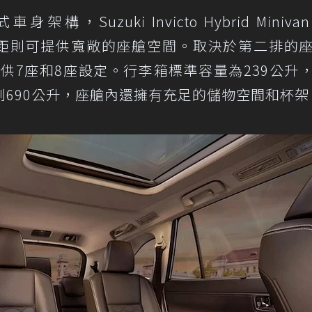
架構，Suzuki Invicto Hybrid Miniv
mm軸距則可提供寬敞的座艙空間。取決於第二排的
nivan可提供7座和8座設定。行李箱標準容量為239公升
690公升，座艙內還擁有充足的儲物空間和杯架