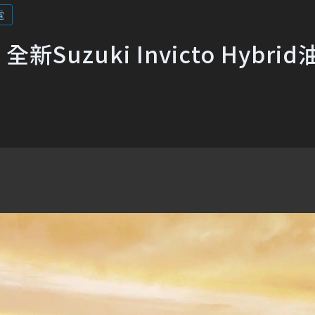
電
新Suzuki Invicto Hybri