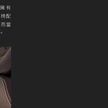
an擁有
座椅配
，而當
。