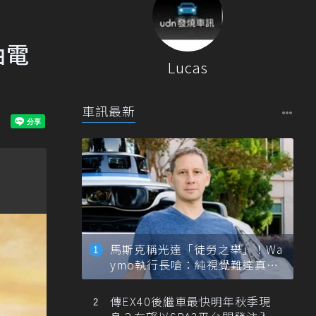
d油電
Lucas
車訊最新
馬斯克稱光達「徒勞之舉」！Wa
ymo執行長嗆：純視覺難達真正
自動駕駛
傳EX40後繼車最快明年秋季現