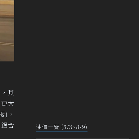
相同，其
積更大
板)，
吋鋁合
油價一覽 (8/3~8/9)