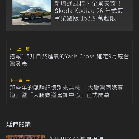
新增通風椅、全景天窗！
Škoda Kodiaq 26 年式冠
軍榮耀版 153.8 萬起限量
登場
←
上一篇
搭載1.5升自然進氣的Yaris Cross 確定9月底台
灣發表
下一篇
→
那些年的馳騁記憶別來無恙 「大鵬灣國際賽
道」暨「大鵬賽道駕訓中心」正式開幕
延伸閱讀
與世界頂尖樂團相遇