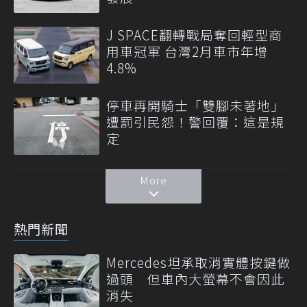
J SPACE翻轉戰局奪回輕型商
用車冠軍 台灣2月車市年增
4.8%
停車再開騎士「雙腳未著地」
遭罰引民怨！警回覆：這是規
定
More
熱門新聞
Mercedes坦承取消實體按鍵做
過頭 但車內大螢幕不會因此
消失