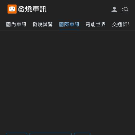
國內車訊
發燒試駕
國際車訊
電能世界
交通新訊