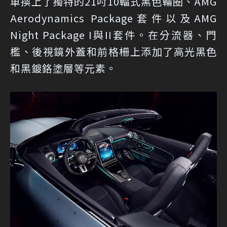
車換上了獨特的21吋10輻式黑色輪圈、AMG
Aerodynamics Package套件以及AMG
Night Package I與II套件。在分流器、門
檻、後視鏡外蓋和前格柵上添加了高光黑色
和黑鍍鉻塗層等元素。