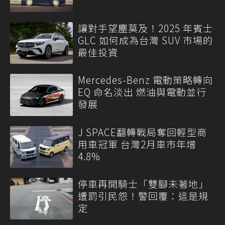
讓對手望塵莫及！2025 年賓士
GLC 如何成為台灣 SUV 市場的
最佳投資
Mercedes-Benz 電動策略轉向
EQ 命名淡出 燃油與電動並行
發展
J SPACE翻轉戰局奪回輕型商
用車冠軍 台灣2月車市年增
4.8%
停車再開騎士「雙腳未著地」
遭罰引民怨！警回覆：這是規
定