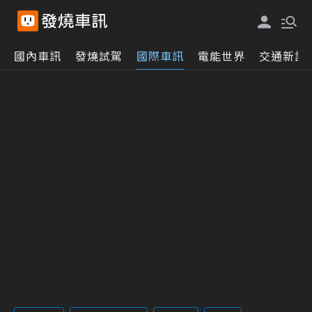
國內車訊
發燒試駕
國際車訊
電能世界
交通新訊