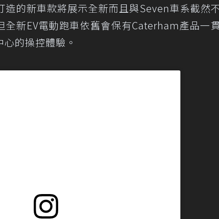
relly打造的新車款將展示全新而且與Seven車系截然
新EV電動跑車依舊會保有Caterham產品一
中心的操控體驗。