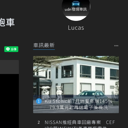
跑車
Lucas
車訊最新
Kia Stonic前7月銷量年增145%
79.9萬元起再送電子後視鏡
NISSAN推經典車回廠專案 CEF