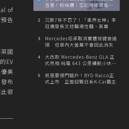
含意！粉絲讚：忘記停哪還能幫
l of
忙找車
的預告
沉默7年不忍了！「車界女神」李
冠儀發長文控職場性騷、黑幕
Mercedes坦承取消實體按鍵做過
頭 但車內大螢幕不會因此消失
間英國
大改款 Mercedes-Benz GLA 正
的EV
式亮相 純電 643 公里續航小休
旅！
線優美
就是要侵門踏戶！BYD Racco正
則發布
式上市 正面迎戰日系K-Car霸主
因此很