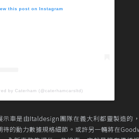
iew this post on Instagram
red by Caterham (@caterhamcarsltd)
動展示車是由Italdesign團隊在義大利都靈製造的
待的動力數據規格細節。或許另一輛將在Goodw