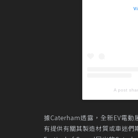
V
A post sha
據Caterham透露，全新EV電
有提供有關其製造材質或車迷們期