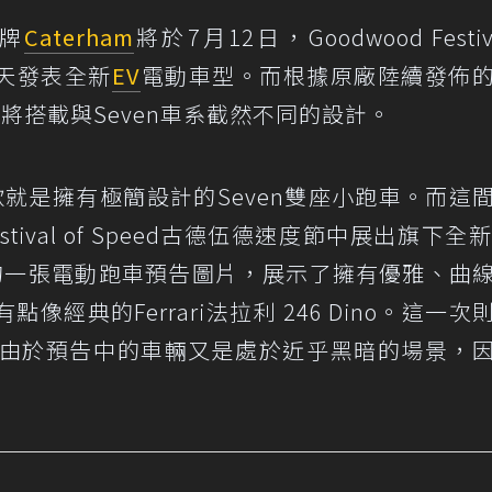
品牌
Caterham
將於7月12日，Goodwood Festiva
一天發表全新
EV
電動車型。而根據原廠陸續發佈
車將搭載與Seven車系截然不同的設計。
車款就是擁有極簡設計的Seven雙座小跑車。而這
stival of Speed古德伍德速度節中展出旗下全新
發布的一張電動跑車預告圖片，展示了擁有優雅、曲
經典的Ferrari法拉利 246 Dino。這一次
但由於預告中的車輛又是處於近乎黑暗的場景，