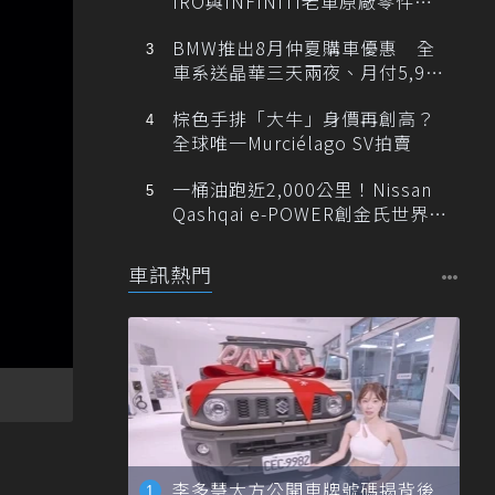
IRO與INFINITI老車原廠零件最
低1折
BMW推出8月仲夏購車優惠 全
車系送晶華三天兩夜、月付5,900
元起
棕色手排「大牛」身價再創高？
全球唯一Murciélago SV拍賣
一桶油跑近2,000公里！Nissan
Qashqai e-POWER創金氏世界紀
錄
車訊熱門
李多慧大方公開車牌號碼揭背後