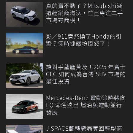
真的賣不動了？Mitsubishi漸
遭經銷商淘汰，並且專注二手
市場尋商機！
影／911竟然換了Honda的引
擎？保時捷鐵粉憤怒了！
讓對手望塵莫及！2025 年賓士
GLC 如何成為台灣 SUV 市場的
最佳投資
Mercedes-Benz 電動策略轉向
EQ 命名淡出 燃油與電動並行
發展
J SPACE翻轉戰局奪回輕型商