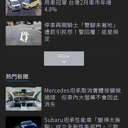
用車冠軍 台灣2月車市年增
4.8%
停車再開騎士「雙腳未著地」
遭罰引民怨！警回覆：這是規
定
More
熱門新聞
Mercedes坦承取消實體按鍵做
過頭 但車內大螢幕不會因此
消失
Subaru坦承性能車「變得太無
聊」成立全新性能部門，三款