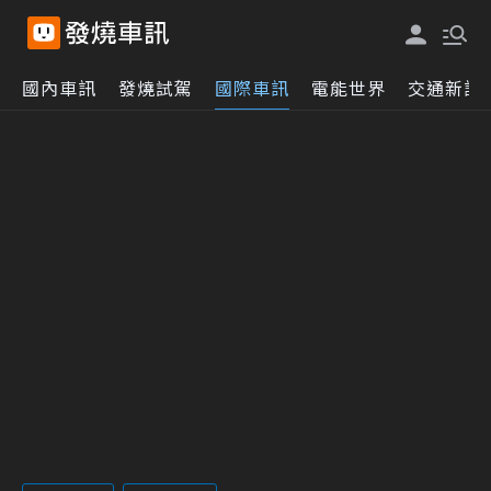
國內車訊
發燒試駕
國際車訊
電能世界
交通新訊