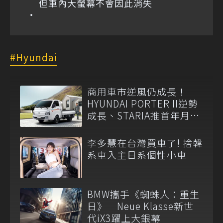
但車內大螢幕不會因此消失
Hyundai
商用車市逆風仍成長！
HYUNDAI PORTER II逆勢
成長、STARIA推首年月付
6,999元
李多慧在台灣買車了! 捨韓
系車入主日系個性小車
BMW攜手《蜘蛛人：重生
日》 Neue Klasse新世
代iX3躍上大銀幕