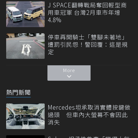
J SPACE翻轉戰局奪回輕型商
用車冠軍 台灣2月車市年增
4.8%
停車再開騎士「雙腳未著地」
遭罰引民怨！警回覆：這是規
定
More
熱門新聞
Mercedes坦承取消實體按鍵做
過頭 但車內大螢幕不會因此
消失