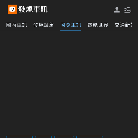
國內車訊
發燒試駕
國際車訊
電能世界
交通新訊