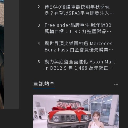
傳EX40後繼車最快明年秋季現
身？有望以SPA3平台開發注入80
0V動力
Freelander品牌重生 喊年銷30
萬輛目標 CJLR：打造國際品牌
半數銷量來自全球！
與世界頂尖樂團相遇 Mercedes-
Benz Pass 白金會員優先購票維
也納愛樂
動力與底盤全面進化 Aston Mart
in DB12 S 售 1,488 萬元起正式
登台
車訊熱門