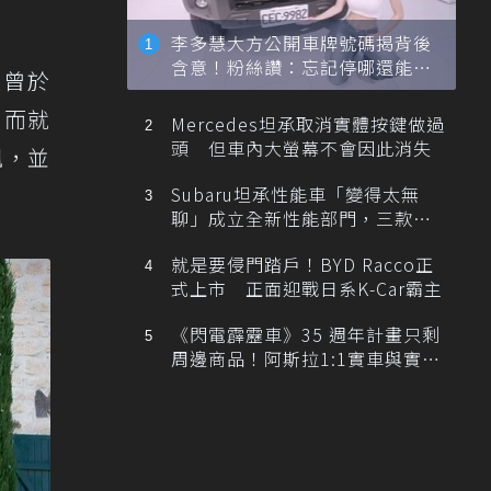
李多慧大方公開車牌號碼揭背後
含意！粉絲讚：忘記停哪還能幫
廠曾於
忙找車
；而就
Mercedes坦承取消實體按鍵做過
頭 但車內大螢幕不會因此消失
訊，並
Subaru坦承性能車「變得太無
聊」成立全新性能部門，三款手
排跑車開發中！
就是要侵門踏戶！BYD Racco正
式上市 正面迎戰日系K-Car霸主
《閃電霹靂車》35 週年計畫只剩
周邊商品！阿斯拉1:1實車與實體
展覽雙雙喊卡