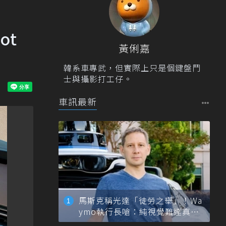
ot
黃俐嘉
韓系車專武，但實際上只是個鍵盤鬥
士與攝影打工仔。
車訊最新
馬斯克稱光達「徒勞之舉」！Wa
ymo執行長嗆：純視覺難達真正
自動駕駛