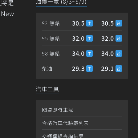
油價一覽 (8/3~8/9)
明這將是
New
30.5
30.5
92 無鉛
32.0
32.0
95 無鉛
34.0
34.0
98 無鉛
29.3
29.1
柴油
汽車工具
國道即時車況
合格汽車代驗廠列表
交通違規查詢結果