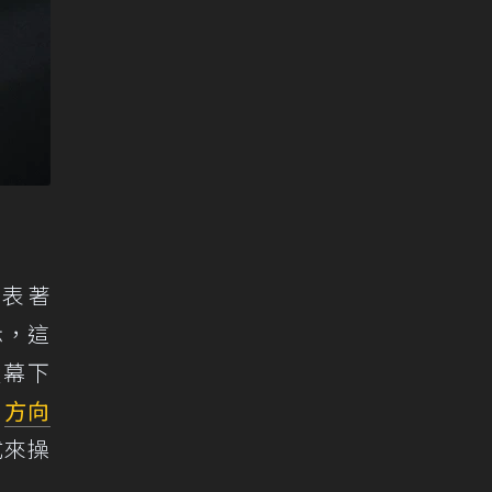
僅代表著
示，這
螢幕下
、
方向
式來操