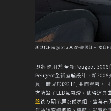
新世代Peugeot 3008座艙設計。 摘自Pe
即將運用於全新Peugeot 3008的N
Peugeot全新座艙設計，新30
具一體成形的21吋曲面螢幕，
方裝設了LED氣氛燈，使得這
盤
後方顯示屏為儀表組，螢幕右
作冷暖空調調整、導航、影音娛