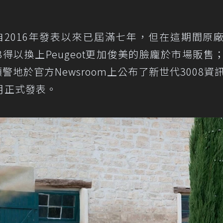
自2016年發表以來已屆滿七年，但在這期間原
08得以換上Peugeot更加俊美的臉龐於市場販售
預警地於官方Newsroom上公布了新世代3008資
月正式發表。