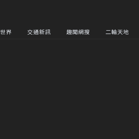
世界
交通新訊
趣聞網搜
二輪天地