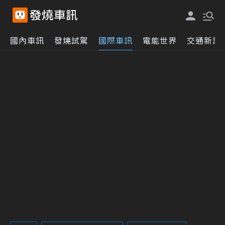
國內車訊
發燒試駕
國際車訊
電能世界
交通新訊