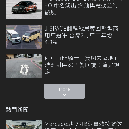
EQ 命名淡出 燃油與電動並行
發展
J SPACE翻轉戰局奪回輕型商
用車冠軍 台灣2月車市年增
4.8%
停車再開騎士「雙腳未著地」
遭罰引民怨！警回覆：這是規
定
More
熱門新聞
Mercedes坦承取消實體按鍵做