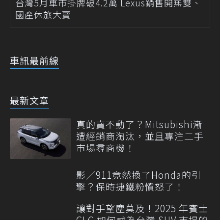
台灣5月車市掛牌破4.2萬 Lexus銷售開無雙、
國產休旅大賣
車訊最前線
最新文章
真的賣不動了？Mitsubishi漸
遭經銷商淘汰，並且專注二手
市場尋商機！
影／911竟然換了Honda的引
擎？保時捷鐵粉憤怒了！
讓對手望塵莫及！2025 年賓士
GLC 如何成為台灣 SUV 市場的