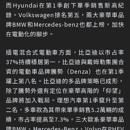
而Hyundai在第1季創下單季銷售新高紀
錄。Volkswagen排名第五，兩大豪華車品
牌BMW和Mercedes-benz也都上榜，加快
在電動化的腳步。
插電混合式電動車方面，比亞迪以市占率
37%持續穩居第一，比亞迪與戴姆勒集團合
資的電動車品牌騰勢（Denza）也在第1季
躍上第八名。比亞迪的多品牌策略已成形，
除了騰勢外還有定位在豪華高階的「仰望」
品牌將加入戰局。理想汽車第1季竄升至第
二名，多車款為其帶來單季銷售5.2萬輛的成
績，市占率提高至7.3%。三大歐系豪華車品
牌BMW、Mercedes-Benz、Volvo在PHEV