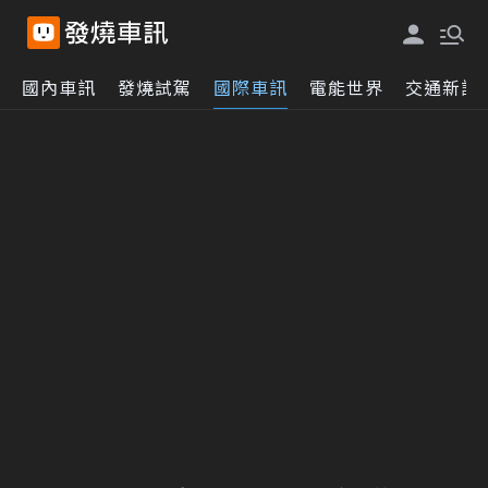
國內車訊
發燒試駕
國際車訊
電能世界
交通新訊