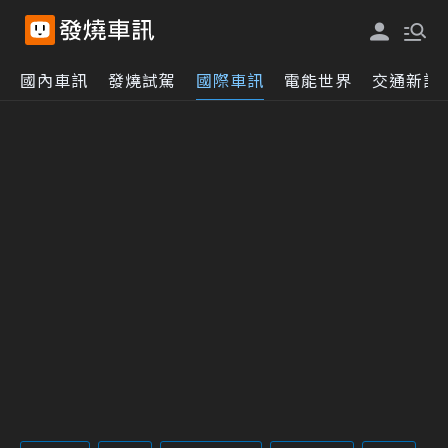
國內車訊
發燒試駕
國際車訊
電能世界
交通新訊