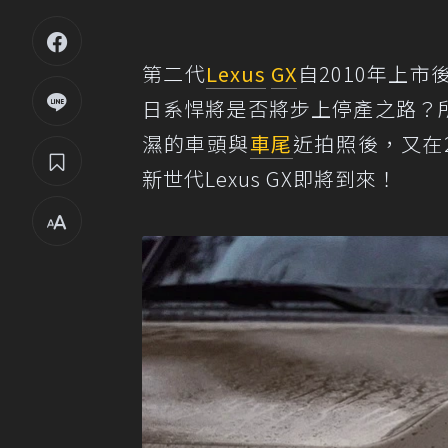
第二代
Lexus
GX
自2010年上
日系悍將是否將步上停產之路？所幸
濕的車頭與
車尾
近拍照後，又在
新世代Lexus GX即將到來！