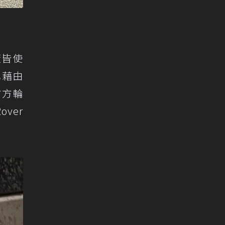
廠皆使
也藉由
方方輪
ver