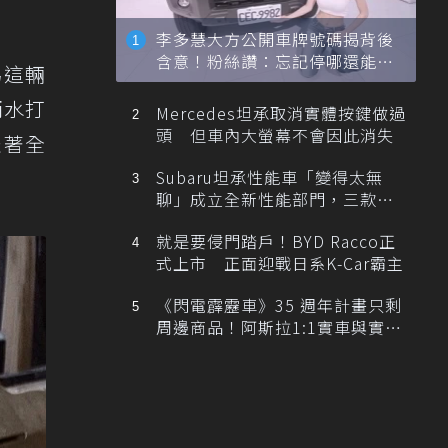
李多慧大方公開車牌號碼揭背後
含意！粉絲讚：忘記停哪還能幫
為這輛
忙找車
雨水打
Mercedes坦承取消實體按鍵做過
頭 但車內大螢幕不會因此消失
表著全
Subaru坦承性能車「變得太無
聊」成立全新性能部門，三款手
排跑車開發中！
就是要侵門踏戶！BYD Racco正
式上市 正面迎戰日系K-Car霸主
《閃電霹靂車》35 週年計畫只剩
周邊商品！阿斯拉1:1實車與實體
展覽雙雙喊卡