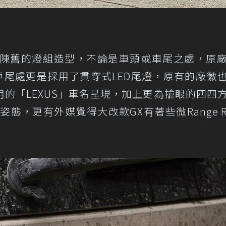
行較為陳舊的燈組造型，不論是車頭或車尾之處，原
車尾處更是採用了貫穿式LED尾燈，原有的廠徽
的「LEXUS」車名呈現，加上更為搶眼的四四
態，更有外媒覺得大改款GX有著些微Range Ro