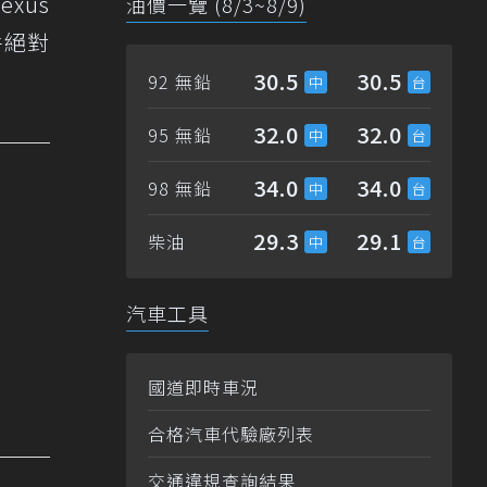
xus
油價一覽 (8/3~8/9)
件絕對
30.5
30.5
92 無鉛
32.0
32.0
95 無鉛
34.0
34.0
98 無鉛
29.3
29.1
柴油
汽車工具
國道即時車況
合格汽車代驗廠列表
交通違規查詢結果