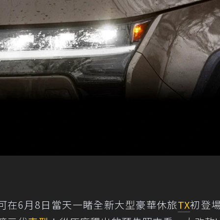
可在6月8日當天一睹全新大型豪華休旅
TX
初登