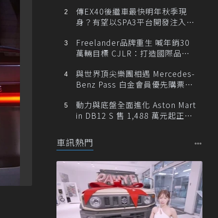
傳EX40後繼車最快明年秋季現
身？有望以SPA3平台開發注入80
0V動力
Freelander品牌重生 喊年銷30
萬輛目標 CJLR：打造國際品牌
半數銷量來自全球！
與世界頂尖樂團相遇 Mercedes-
Benz Pass 白金會員優先購票維
也納愛樂
動力與底盤全面進化 Aston Mart
in DB12 S 售 1,488 萬元起正式
登台
車訊熱門