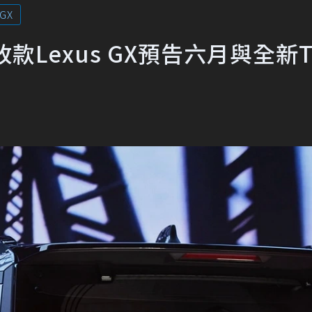
GX
款Lexus GX預告六月與全新T