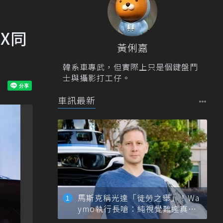
X同
黃俐嘉
韓系車專武，但實際上只是個鍵盤鬥
士與攝影打工仔。
車訊最新
馬斯克稱光達「徒勞之舉」！Wa
ymo執行長嗆：純視覺難達真正
自動駕駛