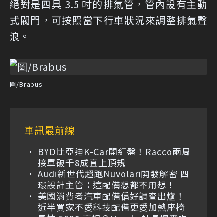
絕對是四具 3.5 吋的排氣管，管內設有主動
式閥門，可按照當下行車狀況來調整排氣聲
浪。
圖/Brabus
車訊最前線
BYD比亞迪K-Car開紅盤！Racco兩周
接單破千8成直上頂規
Audi新世代超跑Nuvolari開發解密 四
環設計主管：這配備想都不用想！
美國消費者汽車配備偏好調查出爐！
近半買家不愛科技配備更愛加熱座椅