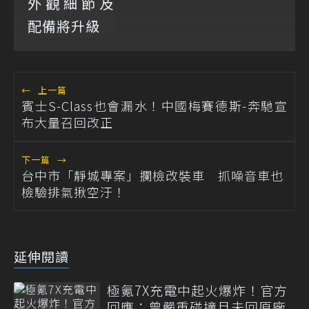
←
上一篇
賓士S-Class也會漏水！中國梅賽德斯-奔馳宣
布大量召回改正
下一篇
→
台中市「靜城專案」攔檢改裝車 抓噪音車也
檢驗排氣揪空汙！
延伸閱讀
極氪7X充電中起火爆炸！官方
回應：曾嚴重碰撞且未回原廠