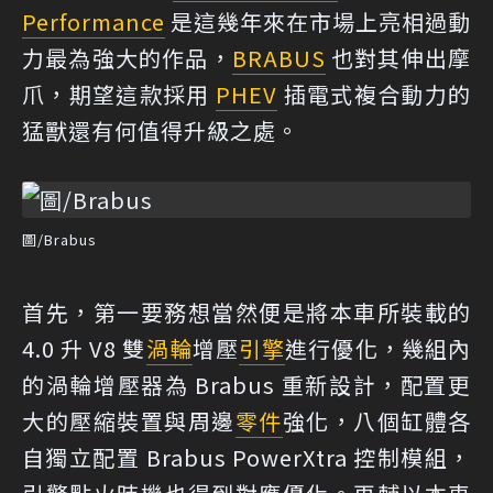
Performance
是這幾年來在市場上亮相過動
力最為強大的作品，
BRABUS
也對其伸出摩
爪，期望這款採用
PHEV
插電式複合動力的
猛獸還有何值得升級之處。
圖/Brabus
首先，第一要務想當然便是將本車所裝載的
4.0 升 V8 雙
渦輪
增壓
引擎
進行優化，幾組內
的渦輪增壓器為 Brabus 重新設計，配置更
大的壓縮裝置與周邊
零件
強化，八個缸體各
自獨立配置 Brabus PowerXtra 控制模組，