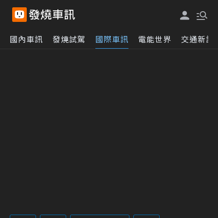
國內車訊
發燒試駕
國際車訊
電能世界
交通新訊