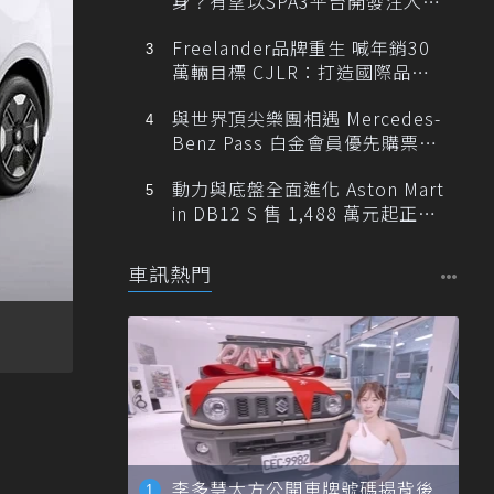
身？有望以SPA3平台開發注入80
0V動力
Freelander品牌重生 喊年銷30
萬輛目標 CJLR：打造國際品牌
半數銷量來自全球！
與世界頂尖樂團相遇 Mercedes-
Benz Pass 白金會員優先購票維
也納愛樂
動力與底盤全面進化 Aston Mart
in DB12 S 售 1,488 萬元起正式
登台
車訊熱門
李多慧大方公開車牌號碼揭背後