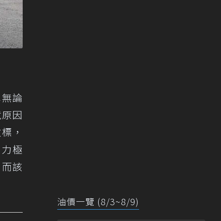
車無論
竟原因
徽標，
引力極
；而該
油價一覽 (8/3~8/9)