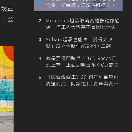
含意！粉絲讚：忘記停哪還能幫
，該車
忙找車
型，公
Mercedes坦承取消實體按鍵做過
頭 但車內大螢幕不會因此消失
Subaru坦承性能車「變得太無
聊」成立全新性能部門，三款手
排跑車開發中！
就是要侵門踏戶！BYD Racco正
式上市 正面迎戰日系K-Car霸主
《閃電霹靂車》35 週年計畫只剩
周邊商品！阿斯拉1:1實車與實體
展覽雙雙喊卡