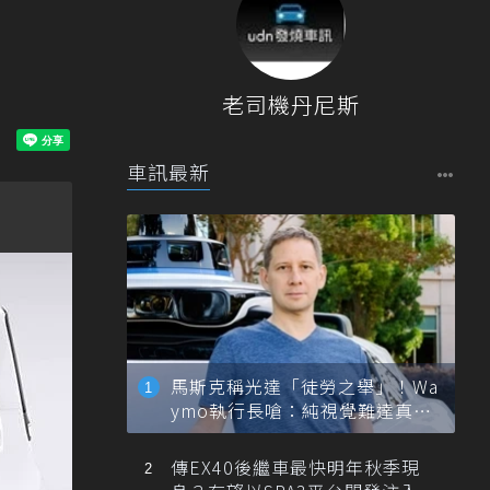
老司機丹尼斯
車訊最新
馬斯克稱光達「徒勞之舉」！Wa
ymo執行長嗆：純視覺難達真正
自動駕駛
傳EX40後繼車最快明年秋季現