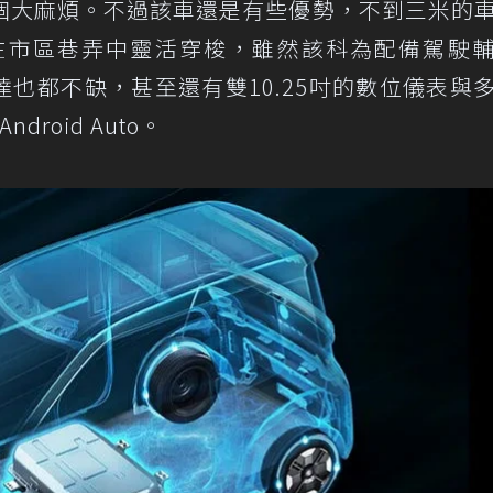
個大麻煩。不過該車還是有些優勢，不到三米的
et在市區巷弄中靈活穿梭，雖然該科為配備駕駛
達也都不缺，甚至還有雙10.25吋的數位儀表與
ndroid Auto。