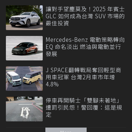
讓對手望塵莫及！2025 年賓士
GLC 如何成為台灣 SUV 市場的
最佳投資
Mercedes-Benz 電動策略轉向
EQ 命名淡出 燃油與電動並行
發展
J SPACE翻轉戰局奪回輕型商
用車冠軍 台灣2月車市年增
4.8%
停車再開騎士「雙腳未著地」
遭罰引民怨！警回覆：這是規
定