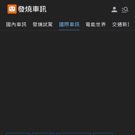
國內車訊
發燒試駕
國際車訊
電能世界
交通新訊