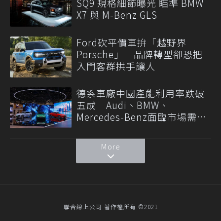
SQ9 規格細節曝光 瞄準 BMW
X7 與 M-Benz GLS
Ford砍平價車拚「越野界
Porsche」 品牌轉型卻恐把
入門客群拱手讓人
德系車廠中國產能利用率跌破
五成 Audi、BMW、
Mercedes-Benz面臨市場需求
轉變
More
聯合線上公司 著作權所有 ©2021