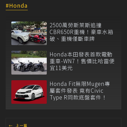
Honda
2500萬勞斯萊斯追撞
CBR650R重機！豪車水箱
破、重機僅斷車牌
Honda本田發表首款電動
重車-WN7！售價比哈雷便
宜11美元
Honda Fit無限Mugen專
屬套件發表 竟有Civic
Type R同款底盤套件！
←
上一篇