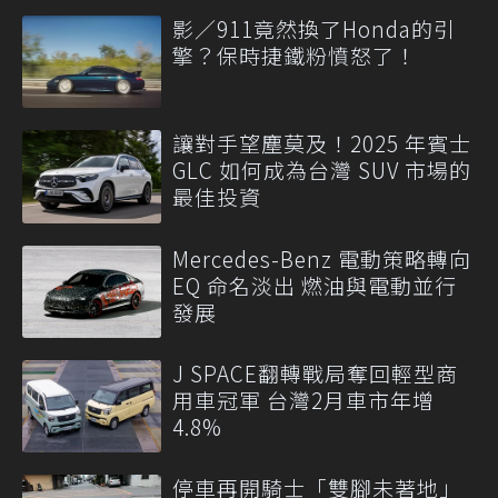
影／911竟然換了Honda的引
擎？保時捷鐵粉憤怒了！
讓對手望塵莫及！2025 年賓士
GLC 如何成為台灣 SUV 市場的
最佳投資
Mercedes-Benz 電動策略轉向
EQ 命名淡出 燃油與電動並行
發展
J SPACE翻轉戰局奪回輕型商
用車冠軍 台灣2月車市年增
4.8%
停車再開騎士「雙腳未著地」