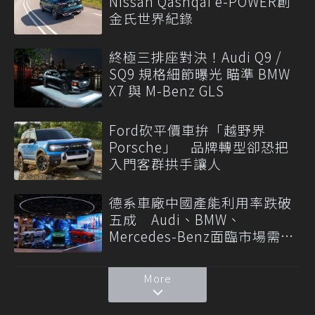
Nissan Qashqai e-POWER創
金氏世界紀錄
終極三排座對決！Audi Q9 /
SQ9 規格細節曝光 瞄準 BMW
X7 與 M-Benz GLS
Ford砍平價車拚「越野界
Porsche」 品牌轉型卻恐把
入門客群拱手讓人
德系車廠中國產能利用率跌破
五成 Audi、BMW、
Mercedes-Benz面臨市場需求
轉變
More