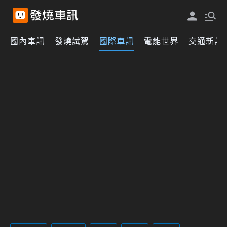
國內車訊
發燒試駕
國際車訊
電能世界
交通新訊