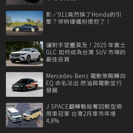
影／911竟然換了Honda的引
擎？保時捷鐵粉憤怒了！
讓對手望塵莫及！2025 年賓士
GLC 如何成為台灣 SUV 市場的
最佳投資
Mercedes-Benz 電動策略轉向
EQ 命名淡出 燃油與電動並行
發展
J SPACE翻轉戰局奪回輕型商
用車冠軍 台灣2月車市年增
4.8%