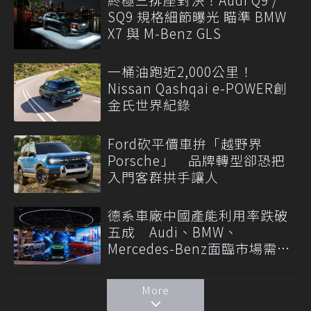
SQ9 規格細節曝光 瞄準 BMW
X7 與 M-Benz GLS
一桶油跑近2,000公里！
Nissan Qashqai e-POWER創
金氏世界紀錄
Ford砍平價車拚「越野界
Porsche」 品牌轉型卻恐把
入門客群拱手讓人
德系車廠中國產能利用率跌破
五成 Audi、BMW、
Mercedes-Benz面臨市場需求
轉變
More