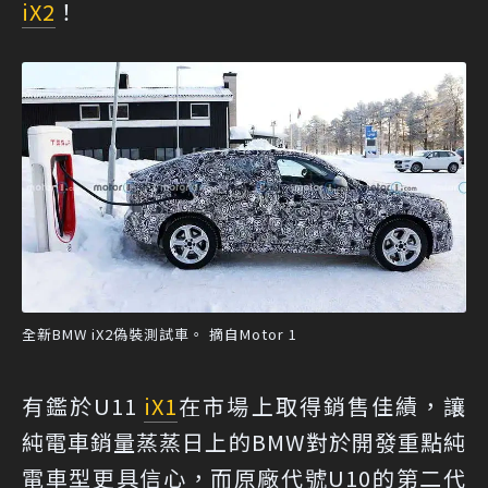
iX2
！
全新BMW iX2偽裝測試車。 摘自Motor 1
有鑑於U11
iX1
在市場上取得銷售佳績，讓
純電車銷量蒸蒸日上的BMW對於開發重點純
電車型更具信心，而原廠代號U10的第二代