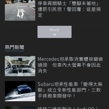
停車再開騎士「雙腳未著地」
遭罰引民怨！警回覆：這是規
定
More
熱門新聞
Mercedes坦承取消實體按鍵做
過頭 但車內大螢幕不會因此
消失
Subaru坦承性能車「變得太無
聊」成立全新性能部門，三款
手排跑車開發中！
終極三排座對決！Audi Q9 /