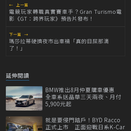
←
上一篇
電競玩家轉職真實賽車手？Gran Turismo電
影《GT：跨界玩家》預告片發布！
下一篇
→
瑪莎拉蒂硬擠夜市出車禍「真的目屎那滴
了！」
延伸閱讀
BMW推出8月仲夏購車優惠
全車系送晶華三天兩夜、月付
5,900元起
就是要侵門踏戶！BYD Racco
正式上市 正面迎戰日系K-Car