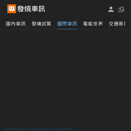
國內車訊
發燒試駕
國際車訊
電能世界
交通新訊