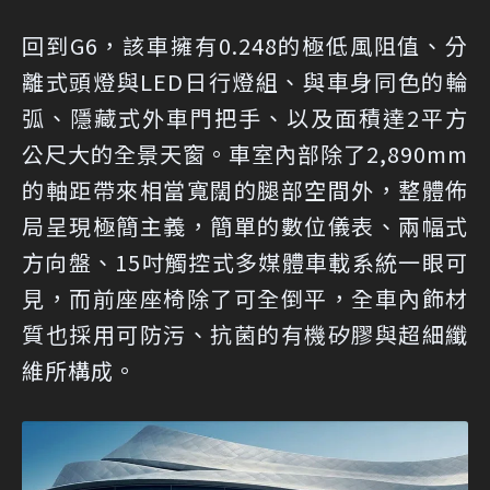
回到G6，該車擁有0.248的極低風阻值、分
離式頭燈與LED日行燈組、與車身同色的輪
弧、隱藏式外車門把手、以及面積達2平方
公尺大的全景天窗。車室內部除了2,890mm
的軸距帶來相當寬闊的腿部空間外，整體佈
局呈現極簡主義，簡單的數位儀表、兩幅式
方向盤、15吋觸控式多媒體車載系統一眼可
見，而前座座椅除了可全倒平，全車內飾材
質也採用可防污、抗菌的有機矽膠與超細纖
維所構成。