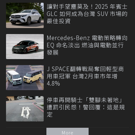
讓對手望塵莫及！2025 年賓士
GLC 如何成為台灣 SUV 市場的
最佳投資
Mercedes-Benz 電動策略轉向
EQ 命名淡出 燃油與電動並行
發展
J SPACE翻轉戰局奪回輕型商
用車冠軍 台灣2月車市年增
4.8%
停車再開騎士「雙腳未著地」
遭罰引民怨！警回覆：這是規
定
More