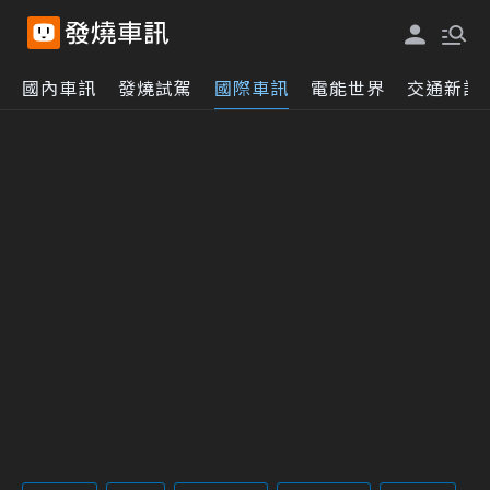
國內車訊
發燒試駕
國際車訊
電能世界
交通新訊