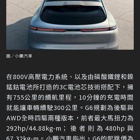
圖／小鵬汽車
在800V高壓電力系統、以及由磷酸鐵鋰和鎳
錳鈷電池所打造的3C電池芯技術搭配下，擁
有755公里的續航里程，10分鐘的充電時間
就能讓車輛續駛300公里。G6規劃為後驅與
AWD全時四驅兩種版本，前者最大馬扭力為
292hp/44.88kg-m；後者則為480hp與
67.32kg-m。小鵬汽車指出，G6的起跳價為