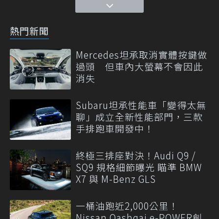
熱門新聞
Mercedes坦承取消實體按鍵做
過頭 但車內大螢幕不會因此
消失
Subaru坦承性能車「變得太無
聊」成立全新性能部門，三款
手排跑車開發中！
終極三排座對決！Audi Q9 /
SQ9 規格細節曝光 瞄準 BMW
X7 與 M-Benz GLS
一桶油跑近2,000公里！
Nissan Qashqai e-POWER創