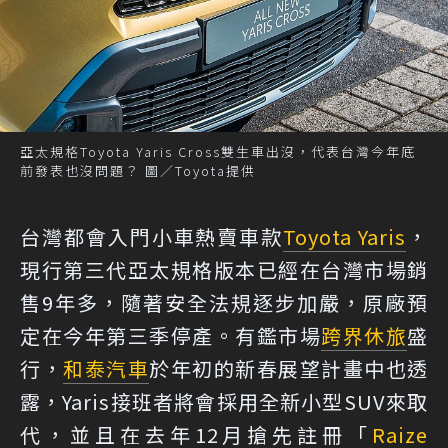
亞太規格Toyota Yaris Cross雙生車出沒，代表台灣今年底
前發表也沒問題？ 圖／Toyota提供
台灣都會入門小車熱賣車款
Toyota Yaris
，
現行第三代亞太規格版本已經在台灣市場銷
售9年多，隨著安全法規逐步加嚴，原廠預
定在今年第三季停產。有鑑市場
跨界休旅
盛
行，
和泰汽車
於年初的新春展望計畫中也透
露，Yaris接班者將會採用全新小型SUV來取
代，並且在去年12月搶先註冊「
Raize