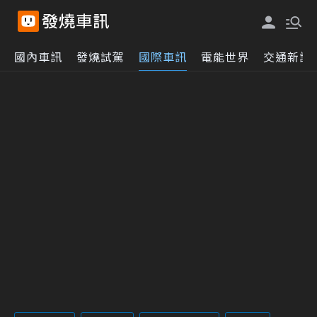
國內車訊
發燒試駕
國際車訊
電能世界
交通新訊