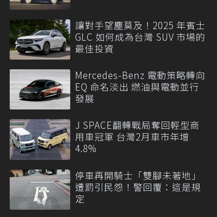
讓對手望塵莫及！2025 年賓士
GLC 如何成為台灣 SUV 市場的
最佳投資
Mercedes-Benz 電動策略轉向
EQ 命名淡出 燃油與電動並行
發展
J SPACE翻轉戰局奪回輕型商
用車冠軍 台灣2月車市年增
4.8%
停車再開騎士「雙腳未著地」
遭罰引民怨！警回覆：這是規
定