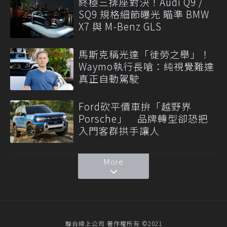
終極三排座對決！Audi Q9 /
SQ9 規格細節曝光 瞄準 BMW
X7 與 M-Benz GLS
馬斯克稱光達「徒勞之舉」！
Waymo執行長嗆：純視覺難達
真正自動駕駛
Ford砍平價車拚「越野界
Porsche」 品牌轉型卻恐把
入門客群拱手讓人
More
聯合線上公司 著作權所有 ©2021