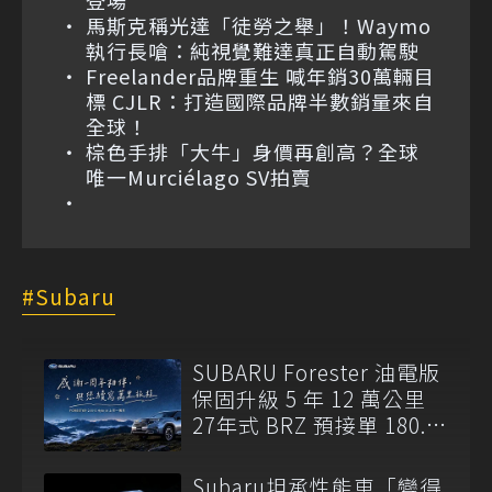
登場
馬斯克稱光達「徒勞之舉」！Waymo
執行長嗆：純視覺難達真正自動駕駛
Freelander品牌重生 喊年銷30萬輛目
標 CJLR：打造國際品牌半數銷量來自
全球！
棕色手排「大牛」身價再創高？全球
唯一Murciélago SV拍賣
Subaru
SUBARU Forester 油電版
保固升級 5 年 12 萬公里
27年式 BRZ 預接單 180.8
萬元起開跑
Subaru坦承性能車「變得