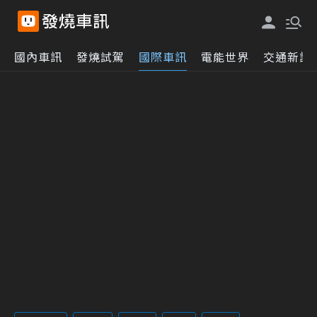
國內車訊
發燒試駕
國際車訊
電能世界
交通新訊