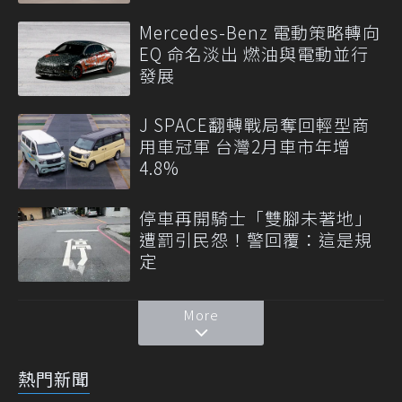
Mercedes-Benz 電動策略轉向
EQ 命名淡出 燃油與電動並行
發展
J SPACE翻轉戰局奪回輕型商
用車冠軍 台灣2月車市年增
4.8%
停車再開騎士「雙腳未著地」
遭罰引民怨！警回覆：這是規
定
More
熱門新聞