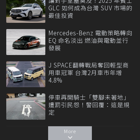
讓對手望塵莫及！2025 年賓士
GLC 如何成為台灣 SUV 市場的
最佳投資
Mercedes-Benz 電動策略轉向
EQ 命名淡出 燃油與電動並行
發展
J SPACE翻轉戰局奪回輕型商
用車冠軍 台灣2月車市年增
4.8%
停車再開騎士「雙腳未著地」
遭罰引民怨！警回覆：這是規
定
More