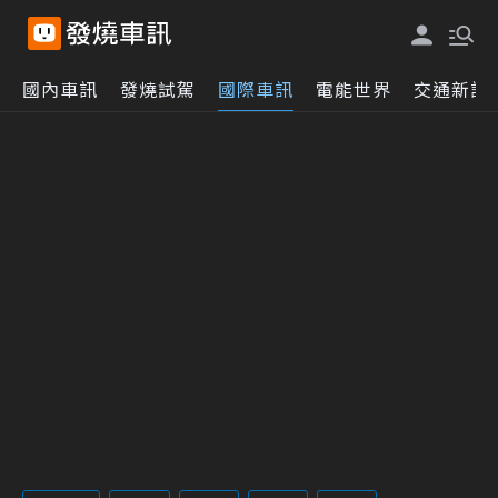
國內車訊
發燒試駕
國際車訊
電能世界
交通新訊