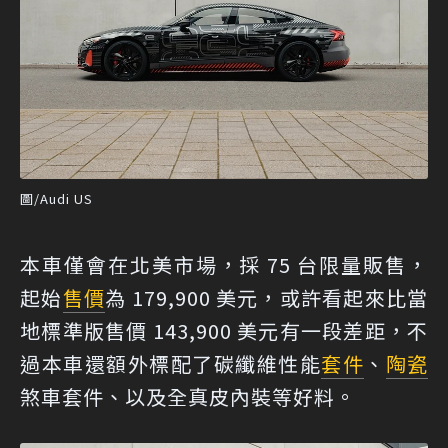
圖/Audi US
本車僅會在北美市場，採 75 台限量販售，
起始
售價
為 179,900 美元，或許看起來比當
地標準版售價 143,900 美元有一段差距，不
過本車還額外標配了碳纖維性能
套件
、
陶瓷
煞車套件、以及全真皮內裝等好料。