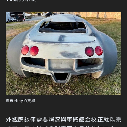
摘自ebay拍賣網
外觀應該僅需要烤漆與車體鈑金校正就能完