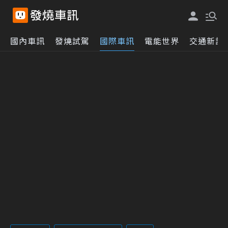
國內車訊
發燒試駕
國際車訊
電能世界
交通新訊