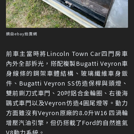
摘自ebay拍賣網
前車主當時將Lincoln Town Car四門房車
內外全部拆光，搭配複製Bugatti Veyron車
身線條的鋼架車體結構、玻璃纖維車身鈑
件、Bugatti Veyron SS仿造保桿與頭燈、
雙前鍘刀式車門、20吋鋁合金輪圈、右後海
鷗式車門以及Veyron仿造4圓尾燈等。動力
方面雖沒有Veyron原廠的8.0升W16 四渦輪
增壓汽油引擎，但仍搭載了Ford的自然進氣
V8動力系統。