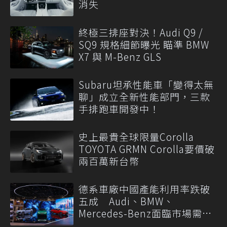
消失
終極三排座對決！Audi Q9 /
SQ9 規格細節曝光 瞄準 BMW
X7 與 M-Benz GLS
Subaru坦承性能車「變得太無
聊」成立全新性能部門，三款
手排跑車開發中！
史上最貴全球限量Corolla
TOYOTA GRMN Corolla要價破
兩百萬新台幣
德系車廠中國產能利用率跌破
五成 Audi、BMW、
Mercedes-Benz面臨市場需求
轉變