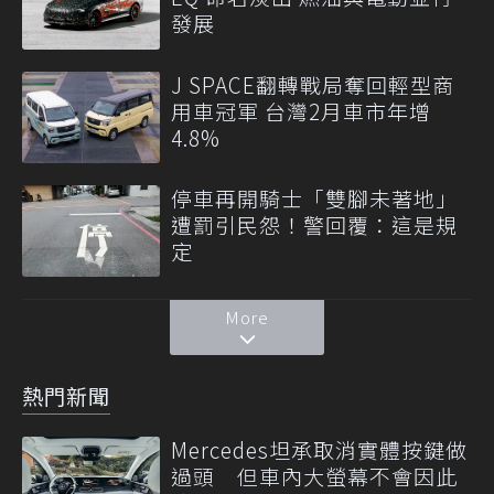
發展
J SPACE翻轉戰局奪回輕型商
用車冠軍 台灣2月車市年增
4.8%
停車再開騎士「雙腳未著地」
遭罰引民怨！警回覆：這是規
定
More
熱門新聞
Mercedes坦承取消實體按鍵做
過頭 但車內大螢幕不會因此