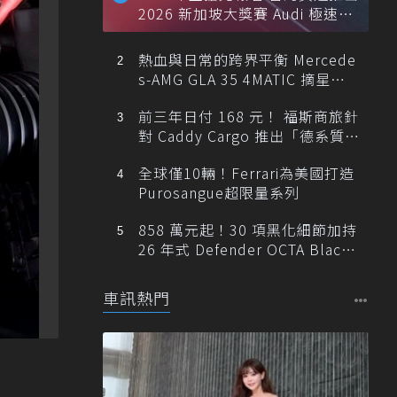
2026 新加坡大獎賽 Audi 極速之
旅
熱血與日常的跨界平衡 Mercede
s-AMG GLA 35 4MATIC 摘星版
輕旅
前三年日付 168 元！ 福斯商旅針
對 Caddy Cargo 推出「德系質感
精算圓夢」與「打天下」專案
全球僅10輛！Ferrari為美國打造
Purosangue超限量系列
858 萬元起！30 項黑化細節加持
26 年式 Defender OCTA Black
限量 5 席登台
車訊熱門