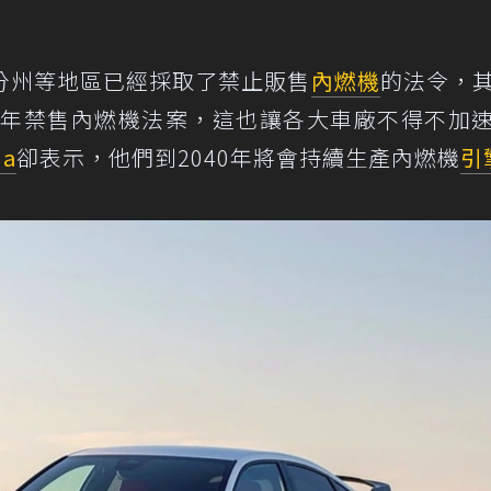
分州等地區已經採取了禁止販售
內燃機
的法令，
35年禁售內燃機法案，這也讓各大車廠不得不加
da
卻表示，他們到2040年將會持續生產內燃機
引