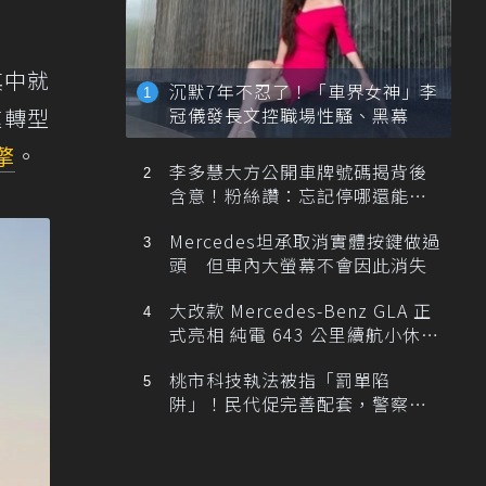
其中就
沉默7年不忍了！「車界女神」李
冠儀發長文控職場性騷、黑幕
速轉型
擎
。
李多慧大方公開車牌號碼揭背後
含意！粉絲讚：忘記停哪還能幫
忙找車
Mercedes坦承取消實體按鍵做過
頭 但車內大螢幕不會因此消失
大改款 Mercedes-Benz GLA 正
式亮相 純電 643 公里續航小休
旅！
桃市科技執法被指「罰單陷
阱」！民代促完善配套，警察局
提數據回應